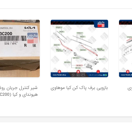
وی
بازویی برف پاک کن کیا موهاوی
شير كنترل جريان رو
هیوندای و کیا (243553C200)