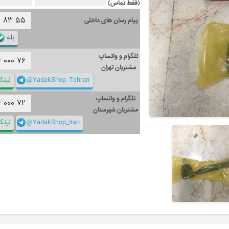
(فقط تماس)
۱
۸۳
۵۵
پیام رسان های داخلی
بله
تلگرام و واتساپ
۴
۰۰۰
۷۶
مشتریان تهران
@YadakShop_Tehran
لین
تلگرام و واتساپ
۴
۰۰۰
۷۲
مشتریان شهرستان
@YadakShop_Iran
لین