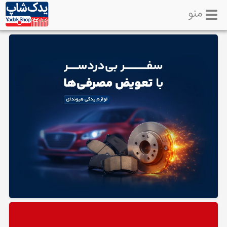
منو
خانه
تماس
با
ما
لوازم
یدکی