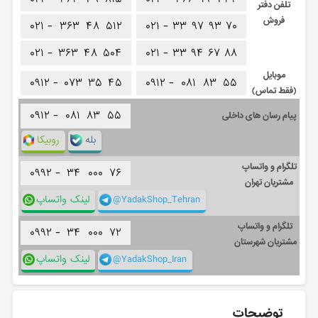
تلفن دفتر
فروش
۰۲۱ -
۳۶۳
۴۸
۵۱۲
۰۲۱ -
۳۳
۹۷
۹۳
۷۰
۰۲۱ -
۳۶۳
۴۸
۵۰۴
۰۲۱ -
۳۳
۹۴
۶۷
۸۸
موبایل
۰۹۱۲ -
۰۷۳
۳۵
۴۵
۰۹۱۲ -
۰۸۱
۸۳
۵۵
(فقط تماس)
۰۹۱۲ -
۰۸۱
۸۳
۵۵
پیام رسان های داخلی
بله
روبیکا
تلگرام و واتساپ
۰۹۹۲ -
۳۴
۰۰۰
۷۶
مشتریان تهران
@YadakShop_Tehran
لینک واتساپ
تلگرام و واتساپ
۰۹۹۲ -
۳۴
۰۰۰
۷۲
مشتریان شهرستان
@YadakShop_Iran
لینک واتساپ
توضیحات