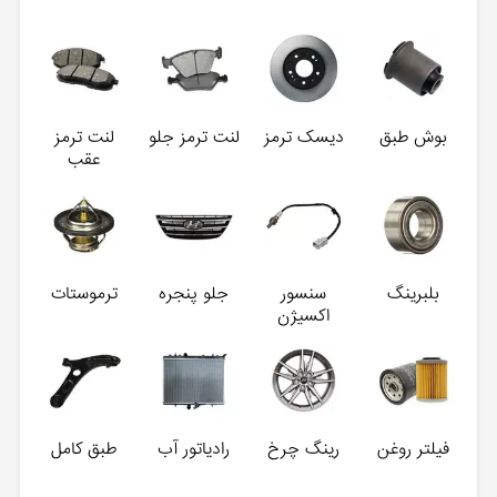
بوش طبق
دیسک ترمز
لنت ترمز جلو
لنت ترمز
عقب
بلبرینگ
سنسور
جلو پنجره
ترموستات
اکسیژن
فیلتر روغن
رینگ چرخ
رادیاتور آب
طبق کامل