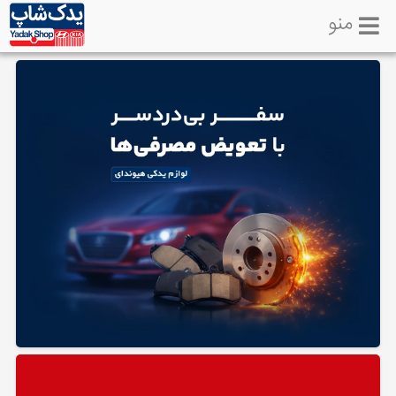
منو
خانه
تماس
با
ما
لوازم
یدکی