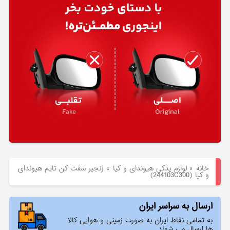
هیوندای
لوازم
یدکی
کیا
بلاگ
خانه
»
لوازم یدکی هیوندای و کیا
»
زنجير سفت كن تایم هیوندای
و کیا (244103C300)
ارسال به سراسر ایران
به تمامی نقاط ایران به صورت زمینی و هوایی کالا
ها ارسال می شوند