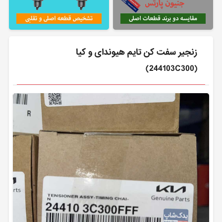
زنجير سفت كن تایم هیوندای و کیا
(244103C300)