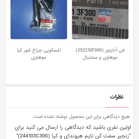
فن آداپتور (252213F300)
تلسکوپی چراغ شور کیا
موهاوی و سنتنیال
موهاوی
نظرات
هیچ دیدگاهی برای این محصول نوشته نشده است.
اولین نفری باشید که دیدگاهی را ارسال می کنید برای
“زنجير سفت كن تایم هیوندای و کیا (244103C300)”