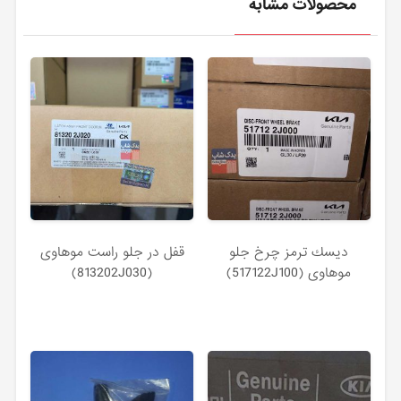
محصولات مشابه
ديسك ترمز چرخ جلو
قفل در جلو راست موهاوی
موهاوی (517122J100)
(813202J030)