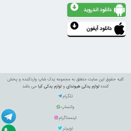
دانلود اندروید
دانلود آیفون
کليه حقوق اين سايت متعلق به مجموعه یدک شاپ واردکننده و پخش
کننده
لوازم یدکی هیوندای
و
لوازم یدکی کیا
می باشد
تلگرام
واتساپ
اینستاگرام
توییتر