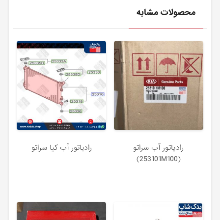
محصولات مشابه
رادياتور آب سراتو
رادیاتور آب کیا سراتو
(253101M100)