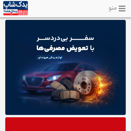
منو
خانه
تماس
با
ما
لوازم
یدکی