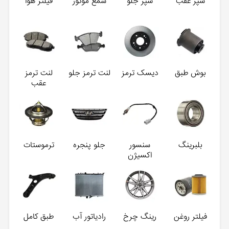
سپر عقب
سپر جلو
شمع موتور
فیلتر هوا
بوش طبق
دیسک ترمز
لنت ترمز جلو
لنت ترمز
عقب
بلبرینگ
سنسور
جلو پنجره
ترموستات
اکسیژن
فیلتر روغن
رینگ چرخ
رادیاتور آب
طبق کامل