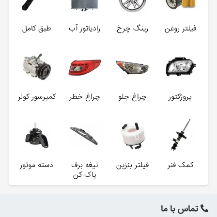
فیلتر روغن
رینگ چرخ
رادیاتور آب
طبق کامل
پروژکتور
چراغ جلو
چراغ خطر
کمپرسور کولر
کمک فنر
فیلتر بنزین
تیغه برف
دسته موتور
پاک کن
تماس با ما