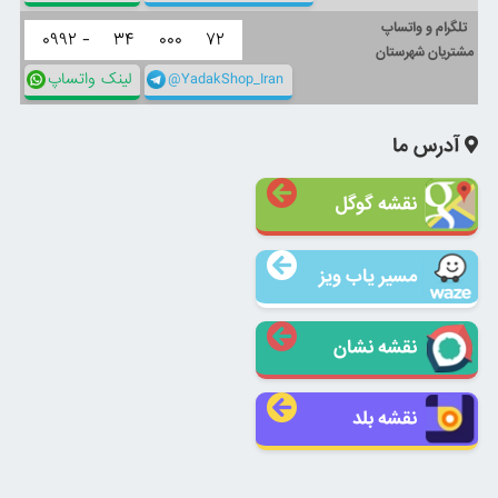
تلگرام و واتساپ
۰۹۹۲ -
۳۴
۰۰۰
۷۲
مشتریان شهرستان
@YadakShop_Iran
لینک واتساپ
آدرس ما
نقشه گوگل
مسیر یاب ویز
نقشه نشان
نقشه بلد