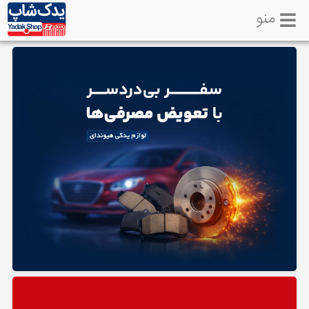
منو
خانه
تماس
با
ما
لوازم
یدکی