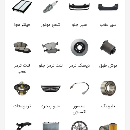
سپر عقب
سپر جلو
شمع موتور
فیلتر هوا
بوش طبق
دیسک ترمز
لنت ترمز جلو
لنت ترمز
عقب
بلبرینگ
سنسور
جلو پنجره
ترموستات
اکسیژن