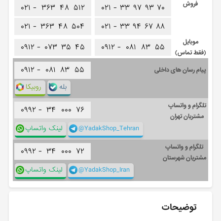
فروش
۰۲۱ -
۳۶۳
۴۸
۵۱۲
۰۲۱ -
۳۳
۹۷
۹۳
۷۰
۰۲۱ -
۳۶۳
۴۸
۵۰۴
۰۲۱ -
۳۳
۹۴
۶۷
۸۸
موبایل
۰۹۱۲ -
۰۷۳
۳۵
۴۵
۰۹۱۲ -
۰۸۱
۸۳
۵۵
(فقط تماس)
۰۹۱۲ -
۰۸۱
۸۳
۵۵
پیام رسان های داخلی
بله
روبیکا
تلگرام و واتساپ
۰۹۹۲ -
۳۴
۰۰۰
۷۶
مشتریان تهران
@YadakShop_Tehran
لینک واتساپ
تلگرام و واتساپ
۰۹۹۲ -
۳۴
۰۰۰
۷۲
مشتریان شهرستان
@YadakShop_Iran
لینک واتساپ
توضیحات