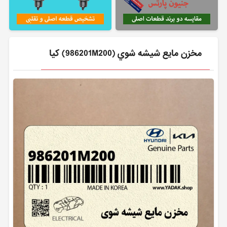
مخزن مايع شيشه شوي (986201M200) کیا