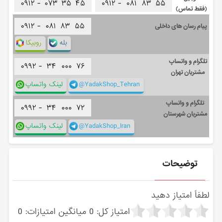
۰۹۱۲ -
۰۷۳
۳۵
۴۵
۰۹۱۲ -
۰۸۱
۸۳
۵۵
(فقط تماس)
۰۹۱۲ -
۰۸۱
۸۳
۵۵
پیام رسان های داخلی
بله
روبیکا
تلگرام و واتساپ
۰۹۹۲ -
۳۴
۰۰۰
۷۶
مشتریان تهران
@YadakShop_Tehran
لینک واتساپ
تلگرام و واتساپ
۰۹۹۲ -
۳۴
۰۰۰
۷۲
مشتریان شهرستان
@YadakShop_Iran
لینک واتساپ
توضیحات
لطفاً امتیاز دهید
امتیاز کل:
0
میانگین امتیازات:
0