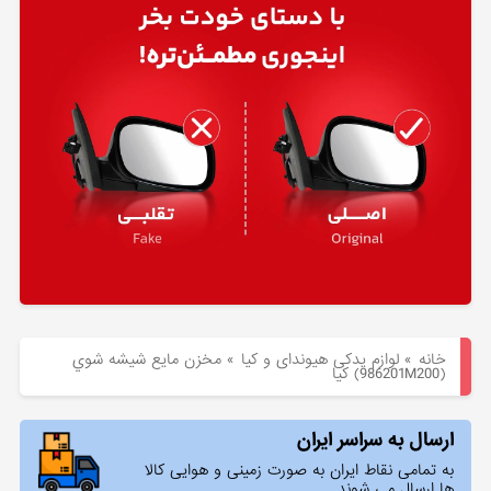
هیوندای
لوازم
یدکی
کیا
بلاگ
خانه
»
لوازم یدکی هیوندای و کیا
»
مخزن مايع شيشه شوي
(986201M200) کیا
ارسال به سراسر ایران
به تمامی نقاط ایران به صورت زمینی و هوایی کالا
ها ارسال می شوند