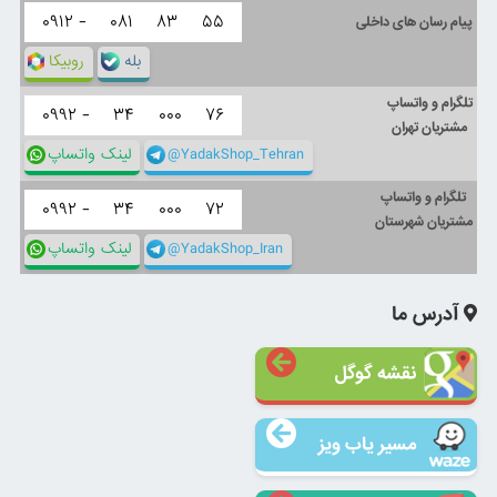
۰۹۱۲ -
۰۸۱
۸۳
۵۵
پیام رسان های داخلی
بله
روبیکا
تلگرام و واتساپ
۰۹۹۲ -
۳۴
۰۰۰
۷۶
مشتریان تهران
@YadakShop_Tehran
لینک واتساپ
تلگرام و واتساپ
۰۹۹۲ -
۳۴
۰۰۰
۷۲
مشتریان شهرستان
@YadakShop_Iran
لینک واتساپ
آدرس ما
نقشه گوگل
مسیر یاب ویز