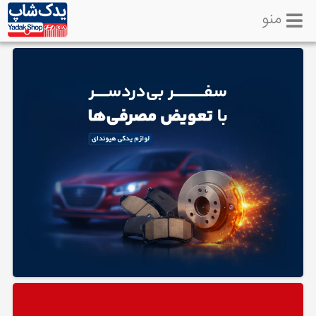
منو
خانه
تماس
با
ما
لوازم
یدکی