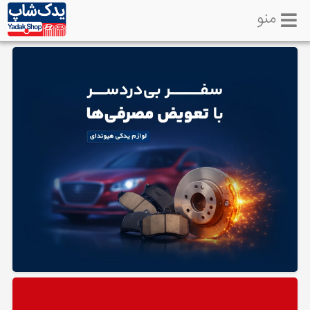
منو
خانه
تماس
با
ما
لوازم
یدکی