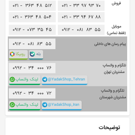
فروش
۰۲۱ -
۳۶۳
۴۸
۵۱۲
۰۲۱ -
۳۳
۹۷
۹۳
۷۰
۰۲۱ -
۳۶۳
۴۸
۵۰۴
۰۲۱ -
۳۳
۹۴
۶۷
۸۸
موبایل
۰۹۱۲ -
۰۷۳
۳۵
۴۵
۰۹۱۲ -
۰۸۱
۸۳
۵۵
(فقط تماس)
۰۹۱۲ -
۰۸۱
۸۳
۵۵
پیام رسان های داخلی
بله
روبیکا
تلگرام و واتساپ
۰۹۹۲ -
۳۴
۰۰۰
۷۶
مشتریان تهران
@YadakShop_Tehran
لینک واتساپ
تلگرام و واتساپ
۰۹۹۲ -
۳۴
۰۰۰
۷۲
مشتریان شهرستان
@YadakShop_Iran
لینک واتساپ
توضیحات