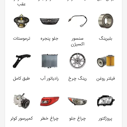
عقب
بلبرینگ
سنسور
جلو پنجره
ترموستات
اکسیژن
فیلتر روغن
رینگ چرخ
رادیاتور آب
طبق کامل
پروژکتور
چراغ جلو
چراغ خطر
کمپرسور کولر