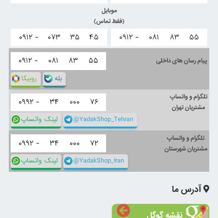
موبایل
(فقط تماس)
۰۹۱۲ -
۰۷۳
۳۵
۴۵
۰۹۱۲ -
۰۸۱
۸۳
۵۵
۰۹۱۲ -
۰۸۱
۸۳
۵۵
پیام رسان های داخلی
بله
روبیکا
تلگرام و واتساپ
۰۹۹۲ -
۳۴
۰۰۰
۷۶
مشتریان تهران
@YadakShop_Tehran
لینک واتساپ
تلگرام و واتساپ
۰۹۹۲ -
۳۴
۰۰۰
۷۲
مشتریان شهرستان
@YadakShop_Iran
لینک واتساپ
آدرس ما
نقشه گوگل