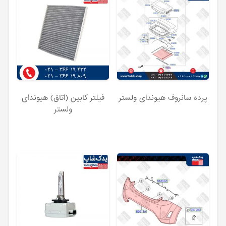
پرده سانروف هیوندای ولستر
فیلتر کابین (اتاق) هیوندای
ولستر