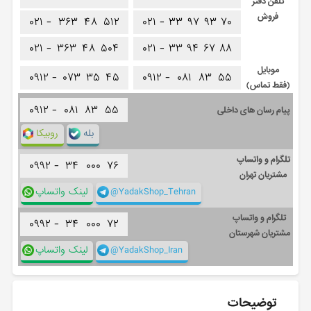
تلفن دفتر
فروش
۰۲۱ -
۳۶۳
۴۸
۵۱۲
۰۲۱ -
۳۳
۹۷
۹۳
۷۰
۰۲۱ -
۳۶۳
۴۸
۵۰۴
۰۲۱ -
۳۳
۹۴
۶۷
۸۸
موبایل
۰۹۱۲ -
۰۷۳
۳۵
۴۵
۰۹۱۲ -
۰۸۱
۸۳
۵۵
(فقط تماس)
۰۹۱۲ -
۰۸۱
۸۳
۵۵
پیام رسان های داخلی
بله
روبیکا
تلگرام و واتساپ
۰۹۹۲ -
۳۴
۰۰۰
۷۶
مشتریان تهران
@YadakShop_Tehran
لینک واتساپ
تلگرام و واتساپ
۰۹۹۲ -
۳۴
۰۰۰
۷۲
مشتریان شهرستان
@YadakShop_Iran
لینک واتساپ
توضیحات