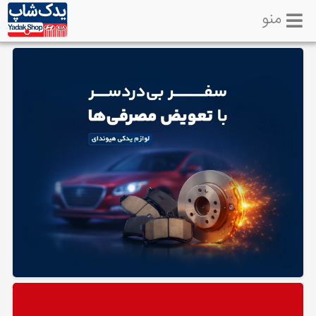
منو
خانه
تماس
با
ما
لوازم
یدکی