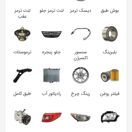
بوش طبق
دیسک ترمز
لنت ترمز جلو
لنت ترمز
عقب
بلبرینگ
سنسور
جلو پنجره
ترموستات
اکسیژن
فیلتر روغن
رینگ چرخ
رادیاتور آب
طبق کامل