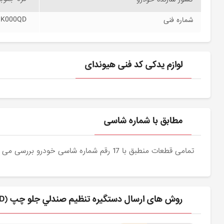
3K000QD
شماره فنی
لوازم یدکی کد فنی هیوندای
مطابق با شماره شاسی
تمامی قطعات منطبق با 17 رقم شماره شاسی خودرو بررسی می شوند و دقیقا نمونه اصلی آن برای مشتریان عزیز ارسال می شود.
روش های ارسال دستگيره تنظيم صندلي جلو چپ (885223K000QD) هیوندای برای مشتری