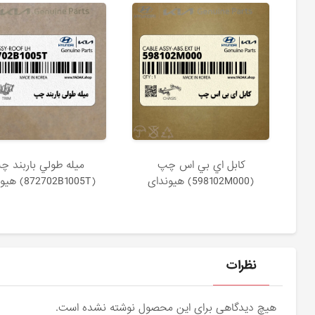
كابل اي بي اس چپ
ميله طولي باربند چ
(598102M000) هیوندای
(872702B1005T) هیوندای
نظرات
هیچ دیدگاهی برای این محصول نوشته نشده است.