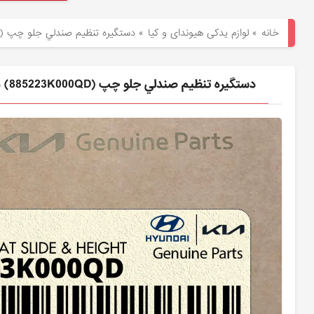
هیوندای
خانه
»
لوازم یدکی هیوندای و کیا
»
دستگيره تنظيم صندلي جلو چپ (885223K000QD) هیوندای
لوازم
یدکی
دستگيره تنظيم صندلي جلو چپ (885223K000QD) هیوندای
کیا
بلاگ