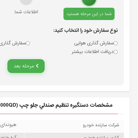
انتخاب نوع سفارش
اطلاعات شما
شما در این مرحله هستید
نوع سفارش خود را انتخاب کنید:
سفارش گذاری هوایی
سفارش گذاری
دریافت اطلاعات بیشتر
مرحله بعد
مشخصات دستگيره تنظيم صندلي جلو چپ (885223K000QD) هیوندای
هیوندای موتور –
شرکت سازنده خودرو
کره جنوبی – rea
کشور سازنده خودرو