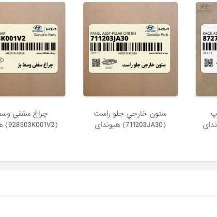
پ
ستون خارجي جلو راست
چراغ سقفي وسط
(711203JA30) هیوندای
(928503K001V2) هیوندای