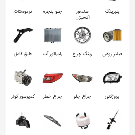
بلبرینگ
سنسور
جلو پنجره
ترموستات
اکسیژن
فیلتر روغن
رینگ چرخ
رادیاتور آب
طبق کامل
پروژکتور
چراغ جلو
چراغ خطر
کمپرسور کولر