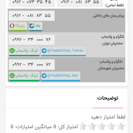
۰۹۱۲ -
۰۷۳
۳۵
۴۵
۰۹۱۲ -
۰۸۱
۸۳
۵۵
(فقط تماس)
۰۹۱۲ -
۰۸۱
۸۳
۵۵
پیام رسان های داخلی
بله
روبیکا
تلگرام و واتساپ
۰۹۹۲ -
۳۴
۰۰۰
۷۶
مشتریان تهران
@YadakShop_Tehran
لینک واتساپ
تلگرام و واتساپ
۰۹۹۲ -
۳۴
۰۰۰
۷۲
مشتریان شهرستان
@YadakShop_Iran
لینک واتساپ
توضیحات
لطفاً امتیاز دهید
امتیاز کل:
0
میانگین امتیازات:
0