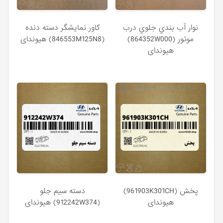
نوار آب بندي جلوي درب
كاور نمايشگر دسته دنده
موتور (864352W000)
(846553M125N8) هیوندای
هیوندای
پخش (961903K301CH)
دسته سيم جلو
هیوندای
(912242W374) هیوندای