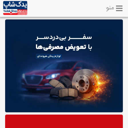
منو
خانه
تماس
با
ما
لوازم
یدکی