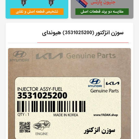
سوزن انژكتور (3531025200) هیوندای