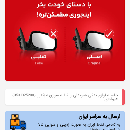
هیوندای
لوازم
یدکی
کیا
بلاگ
خانه
»
لوازم یدکی هیوندای و کیا
»
سوزن انژكتور (3531025200)
هیوندای
ارسال به سراسر ایران
به تمامی نقاط ایران به صورت زمینی و هوایی کالا
ها ارسال می شوند