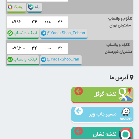
بله
روبیکا
تلگرام و واتساپ
۰۹۹۲ -
۳۴
۰۰۰
۷۶
مشتریان تهران
@YadakShop_Tehran
لینک واتساپ
تلگرام و واتساپ
۰۹۹۲ -
۳۴
۰۰۰
۷۲
مشتریان شهرستان
@YadakShop_Iran
لینک واتساپ
آدرس ما
نقشه گوگل
مسیر یاب ویز
نقشه نشان