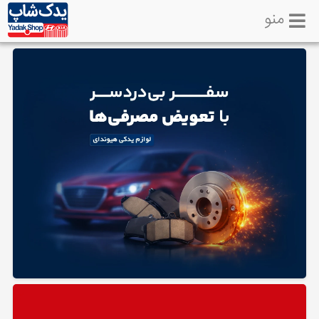
منو
خانه
تماس
با
ما
لوازم
یدکی