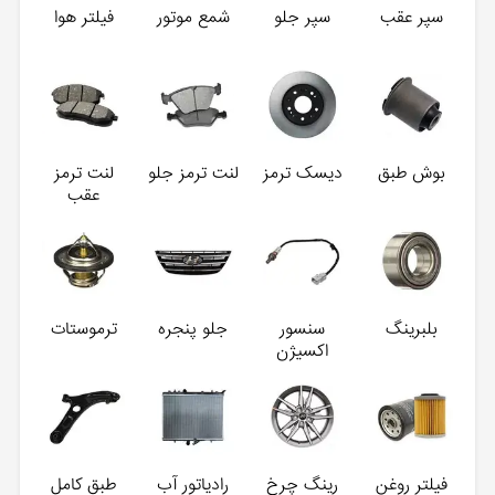
سپر عقب
سپر جلو
شمع موتور
فیلتر هوا
بوش طبق
دیسک ترمز
لنت ترمز جلو
لنت ترمز
عقب
بلبرینگ
سنسور
جلو پنجره
ترموستات
اکسیژن
فیلتر روغن
رینگ چرخ
رادیاتور آب
طبق کامل