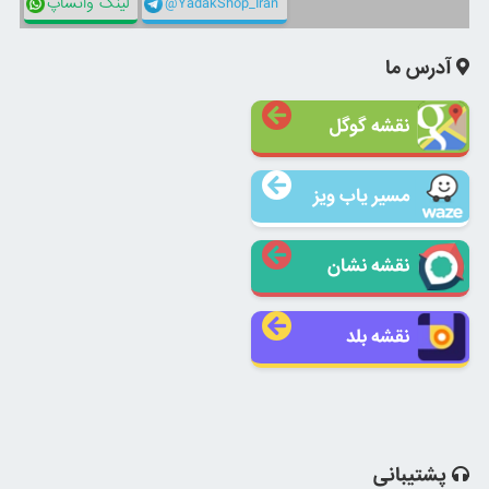
@YadakShop_Iran
لینک واتساپ
آدرس ما
نقشه گوگل
مسیر یاب ویز
نقشه نشان
نقشه بلد
پشتیبانی