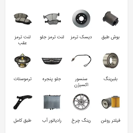
بوش طبق
دیسک ترمز
لنت ترمز جلو
لنت ترمز
عقب
بلبرینگ
سنسور
جلو پنجره
ترموستات
اکسیژن
فیلتر روغن
رینگ چرخ
رادیاتور آب
طبق کامل