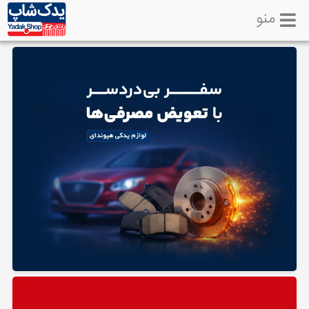
منو
خانه
تماس
با
ما
لوازم
یدکی