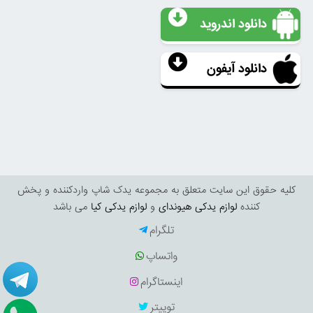
دانلود اندروید
دانلود آیفون
کليه حقوق اين سايت متعلق به مجموعه یدک شاپ واردکننده و پخش
کننده
لوازم یدکی هیوندای
و
لوازم یدکی کیا
می باشد
تلگرام
واتساپ
اینستاگرام
توییتر