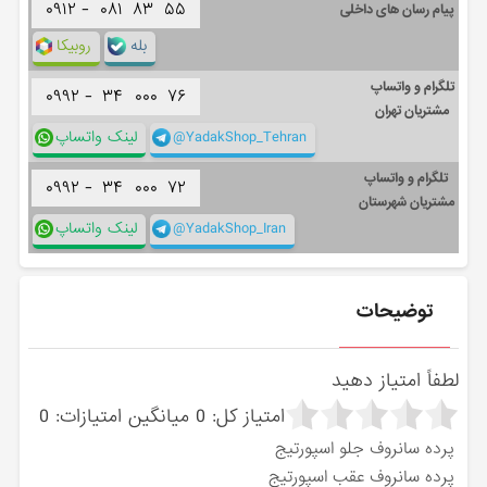
۰۹۱۲ -
۰۸۱
۸۳
۵۵
پیام رسان های داخلی
بله
روبیکا
تلگرام و واتساپ
۰۹۹۲ -
۳۴
۰۰۰
۷۶
مشتریان تهران
@YadakShop_Tehran
لینک واتساپ
تلگرام و واتساپ
۰۹۹۲ -
۳۴
۰۰۰
۷۲
مشتریان شهرستان
@YadakShop_Iran
لینک واتساپ
توضیحات
لطفاً امتیاز دهید
امتیاز کل:
0
میانگین امتیازات:
0
پرده سانروف جلو اسپورتیج
پرده سانروف عقب اسپورتیج