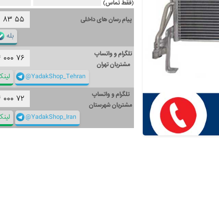
(فقط تماس)
۱
۸۳
۵۵
پیام رسان های داخلی
بله
تلگرام و واتساپ
۴
۰۰۰
۷۶
مشتریان تهران
@YadakShop_Tehran
لین
تلگرام و واتساپ
۴
۰۰۰
۷۲
مشتریان شهرستان
@YadakShop_Iran
لین