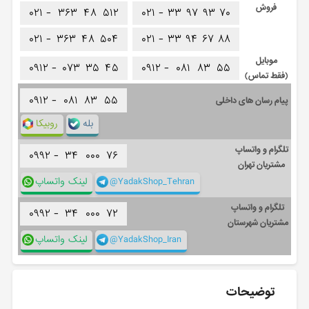
فروش
۰۲۱ -
۳۶۳
۴۸
۵۱۲
۰۲۱ -
۳۳
۹۷
۹۳
۷۰
۰۲۱ -
۳۶۳
۴۸
۵۰۴
۰۲۱ -
۳۳
۹۴
۶۷
۸۸
موبایل
۰۹۱۲ -
۰۷۳
۳۵
۴۵
۰۹۱۲ -
۰۸۱
۸۳
۵۵
(فقط تماس)
۰۹۱۲ -
۰۸۱
۸۳
۵۵
پیام رسان های داخلی
بله
روبیکا
تلگرام و واتساپ
۰۹۹۲ -
۳۴
۰۰۰
۷۶
مشتریان تهران
@YadakShop_Tehran
لینک واتساپ
تلگرام و واتساپ
۰۹۹۲ -
۳۴
۰۰۰
۷۲
مشتریان شهرستان
@YadakShop_Iran
لینک واتساپ
توضیحات