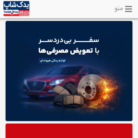
منو
خانه
تماس
با
ما
لوازم
یدکی