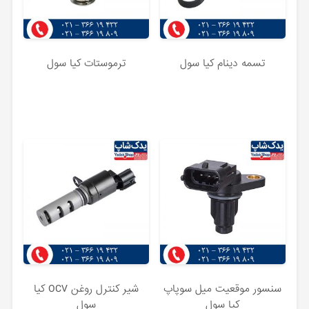
تسمه دینام کیا سول
ترموستات کیا سول
سنسور موقعیت میل سوپاپ
شیر کنترل روغن OCV کیا
کیا سول
سول