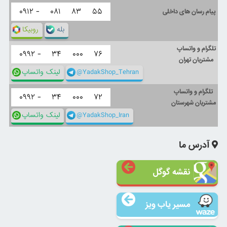
۰۹۱۲ -
۰۸۱
۸۳
۵۵
پیام رسان های داخلی
بله
روبیکا
تلگرام و واتساپ
۰۹۹۲ -
۳۴
۰۰۰
۷۶
مشتریان تهران
@YadakShop_Tehran
لینک واتساپ
تلگرام و واتساپ
۰۹۹۲ -
۳۴
۰۰۰
۷۲
مشتریان شهرستان
@YadakShop_Iran
لینک واتساپ
آدرس ما
نقشه گوگل
مسیر یاب ویز