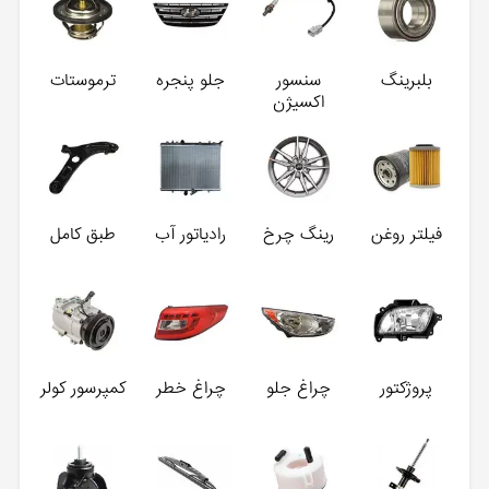
بلبرینگ
سنسور
جلو پنجره
ترموستات
اکسیژن
فیلتر روغن
رینگ چرخ
رادیاتور آب
طبق کامل
پروژکتور
چراغ جلو
چراغ خطر
کمپرسور کولر