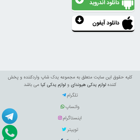
دانلود اندروید
دانلود آیفون
کليه حقوق اين سايت متعلق به مجموعه یدک شاپ واردکننده و پخش
کننده
لوازم یدکی هیوندای
و
لوازم یدکی کیا
می باشد
تلگرام
واتساپ
اینستاگرام
توییتر