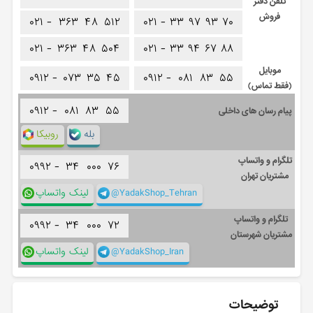
تلفن دفتر
فروش
۰۲۱ -
۳۶۳
۴۸
۵۱۲
۰۲۱ -
۳۳
۹۷
۹۳
۷۰
۰۲۱ -
۳۶۳
۴۸
۵۰۴
۰۲۱ -
۳۳
۹۴
۶۷
۸۸
موبایل
۰۹۱۲ -
۰۷۳
۳۵
۴۵
۰۹۱۲ -
۰۸۱
۸۳
۵۵
(فقط تماس)
۰۹۱۲ -
۰۸۱
۸۳
۵۵
پیام رسان های داخلی
بله
روبیکا
تلگرام و واتساپ
۰۹۹۲ -
۳۴
۰۰۰
۷۶
مشتریان تهران
@YadakShop_Tehran
لینک واتساپ
تلگرام و واتساپ
۰۹۹۲ -
۳۴
۰۰۰
۷۲
مشتریان شهرستان
@YadakShop_Iran
لینک واتساپ
توضیحات