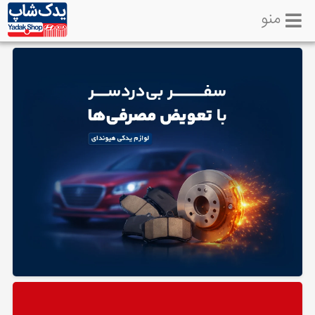
منو
خانه
تماس
با
ما
لوازم
یدکی