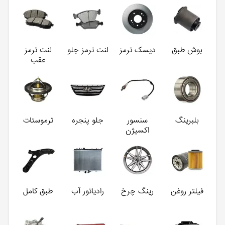
بوش طبق
دیسک ترمز
لنت ترمز جلو
لنت ترمز
عقب
بلبرینگ
سنسور
جلو پنجره
ترموستات
اکسیژن
فیلتر روغن
رینگ چرخ
رادیاتور آب
طبق کامل