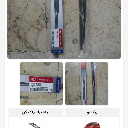
پیکانتو
تیغه برف پاک کن