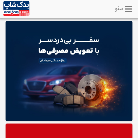
منو
خانه
تماس
با
ما
لوازم
یدکی