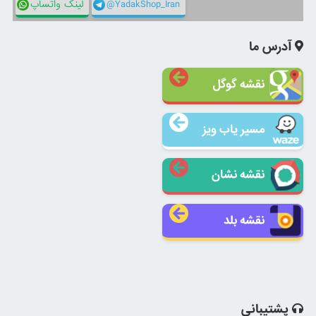
@YadakShop_Iran
لینک واتساپ
آدرس ما
نقشه گوگل
مسیر یاب ویز
نقشه نشان
نقشه بلد
پشتیبانی