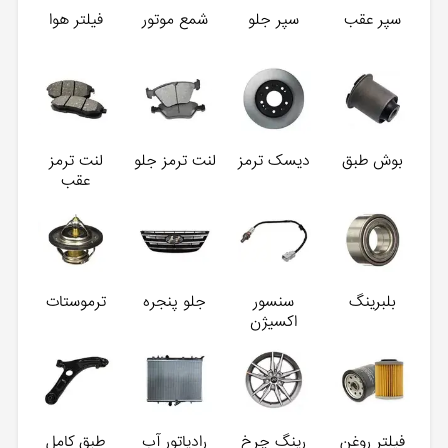
سپر عقب
سپر جلو
شمع موتور
فیلتر هوا
بوش طبق
دیسک ترمز
لنت ترمز جلو
لنت ترمز
عقب
بلبرینگ
سنسور
جلو پنجره
ترموستات
اکسیژن
فیلتر روغن
رینگ چرخ
رادیاتور آب
طبق کامل