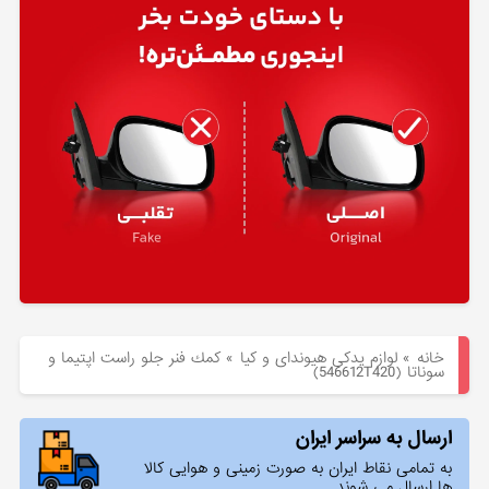
هیوندای
لوازم
یدکی
کیا
بلاگ
خانه
»
لوازم یدکی هیوندای و کیا
»
كمك فنر جلو راست اپتیما و
سوناتا (546612T420)
ارسال به سراسر ایران
به تمامی نقاط ایران به صورت زمینی و هوایی کالا
ها ارسال می شوند