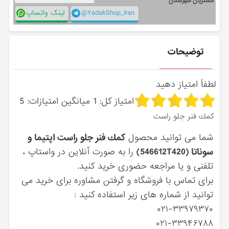
مشتریان شهرستان
@YadakShop_Iran
لینک واتساپ
توضیحات
لطفاً امتیاز دهید
امتیاز کل:
1
میانگین امتیازات:
5
كمك فنر جلو راست
شما می توانید محصول
كمك فنر جلو راست اپتیما و
سوناتا (546612T420)
را به صورت آنلاین در واستاپ ،
تلفنی و یا مراجعه حضوری خرید کنید.
برای تماس با فروشگاه و گرفتن مشاوره برای خرید می
توانید از شماره های زیر استفاده کنید :
۰۲۱-۳۳۹۷۹۳۷۰
۰۲۱-۳۳۹۴۶۷۸۸