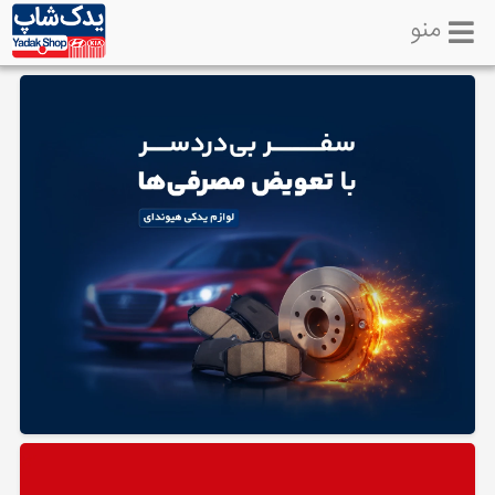
منو
خانه
تماس
با
ما
لوازم
یدکی