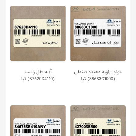
موتور زاويه دهنده صندلي
آينه بغل راست
(88683C1000) کیا
(87620D4110) کیا