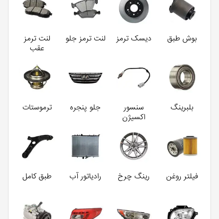
بوش طبق
دیسک ترمز
لنت ترمز جلو
لنت ترمز
عقب
بلبرینگ
سنسور
جلو پنجره
ترموستات
اکسیژن
فیلتر روغن
رینگ چرخ
رادیاتور آب
طبق کامل