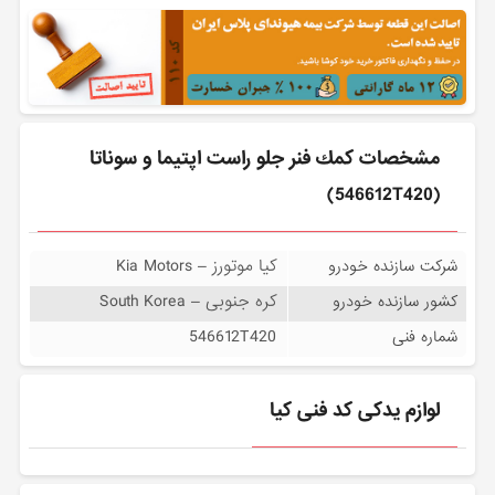
مشخصات كمك فنر جلو راست اپتیما و سوناتا
(546612T420)
کیا موتورز – Kia Motors
شرکت سازنده خودرو
کره جنوبی – South Korea
کشور سازنده خودرو
546612T420
شماره فنی
لوازم یدکی کد فنی کیا