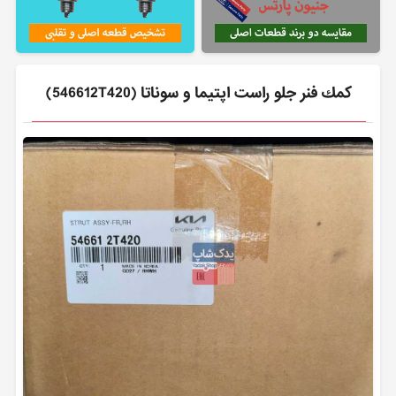
كمك فنر جلو راست اپتیما و سوناتا (546612T420)