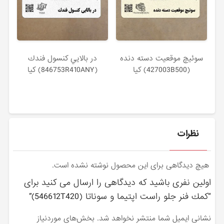
سوئيچ موقعيت دسته دنده
در بالايي كنسول فندك
(427003B500) کیا
(846753R410ANY) کیا
نظرات
هیچ دیدگاهی برای این محصول نوشته نشده است.
اولین نفری باشید که دیدگاهی را ارسال می کنید برای
“كمك فنر جلو راست اپتیما و سوناتا (546612T420)”
نشانی ایمیل شما منتشر نخواهد شد.
بخش‌های موردنیاز