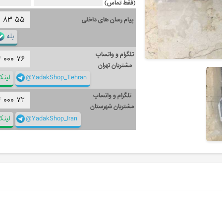
(فقط تماس)
۱
۸۳
۵۵
پیام رسان های داخلی
بله
تلگرام و واتساپ
۴
۰۰۰
۷۶
مشتریان تهران
@YadakShop_Tehran
لین
تلگرام و واتساپ
۴
۰۰۰
۷۲
مشتریان شهرستان
@YadakShop_Iran
لین