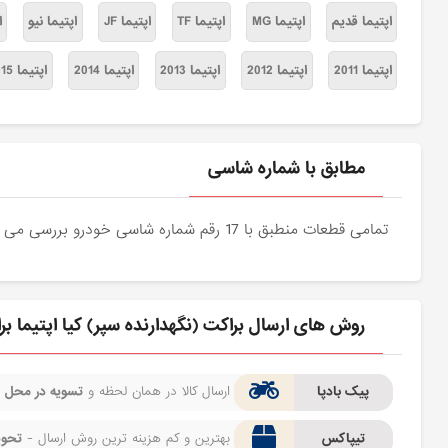
اپتیما قدیم
اپتیما MG
اپتیما TF
اپتیما JF
اپتیما نیو
ا
اپتیما 2011
اپتیما 2012
اپتیما 2013
اپتیما 2014
اپتیما 2015
مطابق با شماره شاسی
تمامی قطعات منطبق با 17 رقم شماره شاسی خودرو بررسی می شوند و دقیقا نمونه اصلی آن برای مشتریان عزیز ارسال می شود.
روش های ارسال براکت (نگهدارنده سپر) کیا اپتیما ب
پیک بادپا
ارسال کالا در همان لحظه و
تسویه در محل
ف
تیپاکس
بهترین و کم هزینه ترین روش ارسال -
تحوی