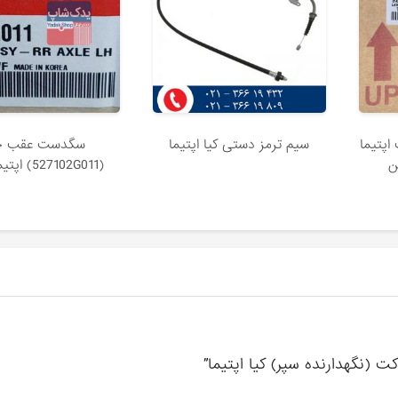
اپتیما
سیم ترمز دستی کیا اپتیما
سگدست عقب 
ین
(527102G011) اپتیما قدیم
ت (نگهدارنده سپر) کیا اپتیما”