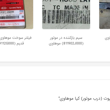
اوی
سيم بازكننده در موتور
فيلتر سوخت موهاوی و
(811902J000) موهاوی
قدیم (319112G000)
پوت (درب موتور) کیا موهاوی”