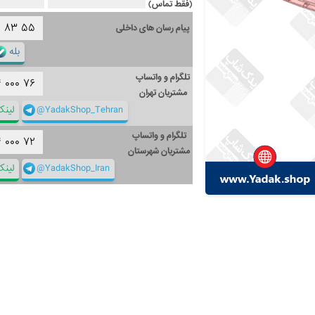
(فقط تماس)
۱
۸۳
۵۵
پیام رسان های داخلی
بله
تلگرام و واتساپ
۴
۰۰۰
۷۶
مشتریان تهران
@YadakShop_Tehran
لین
تلگرام و واتساپ
۴
۰۰۰
۷۲
مشتریان شهرستان
@YadakShop_Iran
لین