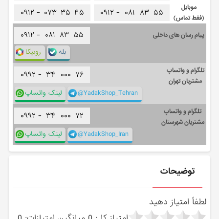
موبایل
۰۹۱۲ -
۰۷۳
۳۵
۴۵
۰۹۱۲ -
۰۸۱
۸۳
۵۵
(فقط تماس)
۰۹۱۲ -
۰۸۱
۸۳
۵۵
پیام رسان های داخلی
بله
روبیکا
تلگرام و واتساپ
۰۹۹۲ -
۳۴
۰۰۰
۷۶
مشتریان تهران
@YadakShop_Tehran
لینک واتساپ
تلگرام و واتساپ
۰۹۹۲ -
۳۴
۰۰۰
۷۲
مشتریان شهرستان
@YadakShop_Iran
لینک واتساپ
توضیحات
لطفاً امتیاز دهید
امتیاز کل:
0
میانگین امتیازات:
0