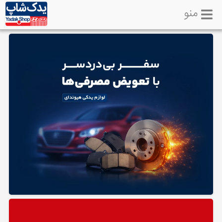
منو
خانه
تماس
با
ما
لوازم
یدکی