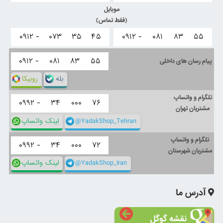
موبایل
(فقط تماس)
۰۹۱۲ -
۰۷۳
۳۵
۴۵
۰۹۱۲ -
۰۸۱
۸۳
۵۵
۰۹۱۲ -
۰۸۱
۸۳
۵۵
پیام رسان های داخلی
بله
روبیکا
تلگرام و واتساپ
۰۹۹۲ -
۳۴
۰۰۰
۷۶
مشتریان تهران
@YadakShop_Tehran
لینک واتساپ
تلگرام و واتساپ
۰۹۹۲ -
۳۴
۰۰۰
۷۲
مشتریان شهرستان
@YadakShop_Iran
لینک واتساپ
آدرس ما
نقشه گوگل