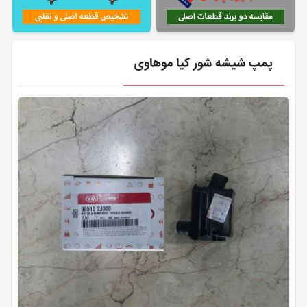
پمپ شیشه شور کیا موهاوی