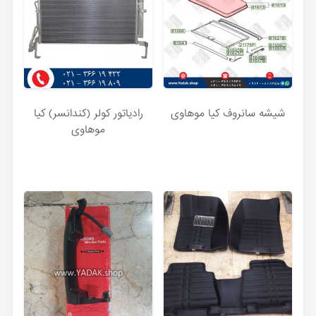
شیشه سانروف کیا موهاوی
رادیاتور کولر (کندانسر) کیا
موهاوی