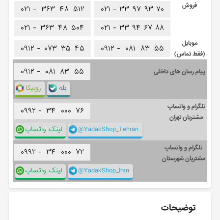
فروش
۰۲۱ -
۳۶۳
۴۸
۵۱۲
۰۲۱ -
۳۳
۹۷
۹۳
۷۰
۰۲۱ -
۳۶۳
۴۸
۵۰۴
۰۲۱ -
۳۳
۹۴
۶۷
۸۸
موبایل
۰۹۱۲ -
۰۷۳
۳۵
۴۵
۰۹۱۲ -
۰۸۱
۸۳
۵۵
(فقط تماس)
۰۹۱۲ -
۰۸۱
۸۳
۵۵
پیام رسان های داخلی
بله
روبیکا
تلگرام و واتساپ
۰۹۹۲ -
۳۴
۰۰۰
۷۶
مشتریان تهران
@YadakShop_Tehran
لینک واتساپ
تلگرام و واتساپ
۰۹۹۲ -
۳۴
۰۰۰
۷۲
مشتریان شهرستان
@YadakShop_Iran
لینک واتساپ
توضیحات