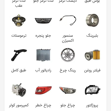
بوش طبق
دیسک ترمز
لنت ترمز جلو
لنت ترمز
عقب
بلبرینگ
سنسور
جلو پنجره
ترموستات
اکسیژن
فیلتر روغن
رینگ چرخ
رادیاتور آب
طبق کامل
پروژکتور
چراغ جلو
چراغ خطر
کمپرسور کولر