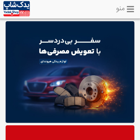
منو
خانه
تماس
با
ما
لوازم
یدکی