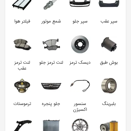
سپر عقب
سپر جلو
شمع موتور
فیلتر هوا
بوش طبق
دیسک ترمز
لنت ترمز جلو
لنت ترمز
عقب
بلبرینگ
سنسور
جلو پنجره
ترموستات
اکسیژن