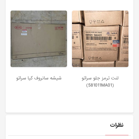
لنت ترمز جلو سراتو
شیشه سانروف کیا سراتو
(581011MA01)
نظرات