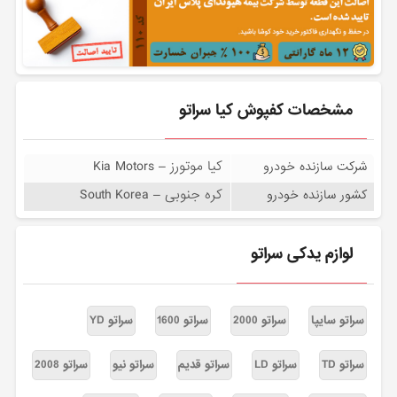
مشخصات کفپوش کیا سراتو
کیا موتورز – Kia Motors
شرکت سازنده خودرو
کره جنوبی – South Korea
کشور سازنده خودرو
لوازم یدکی سراتو
سراتو سایپا
سراتو 2000
سراتو 1600
سراتو YD
سراتو TD
سراتو LD
سراتو قدیم
سراتو نیو
سراتو 2008