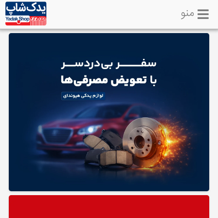
منو
خانه
تماس
با
ما
لوازم
یدکی