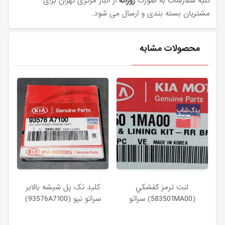
کلیه سفارشات به صورت
روزانه
از انبار مرکزی تهران برای
مشتریان بسته بندی و ارسال می شود.
محصولات مشابه
لنت ترمز كفشكي
كليد تک پل شيشه بالابر
(583501MA00) سراتو
سراتو نیو (93576A7100)