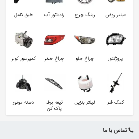
فیلتر روغن
رینگ چرخ
رادیاتور آب
طبق کامل
پروژکتور
چراغ جلو
چراغ خطر
کمپرسور کولر
کمک فنر
فیلتر بنزین
تیغه برف
دسته موتور
پاک کن
تماس با ما