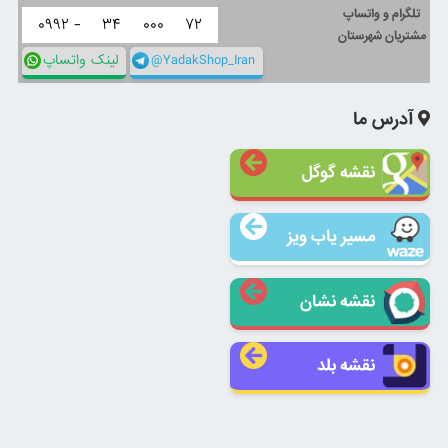
تلگرام و واتساپ
۰۹۹۲ -
۳۴
۰۰۰
۷۲
مشتریان شهرستان
@YadakShop_Iran
لینک واتساپ
آدرس ما
نقشه گوگل
مسیر یاب ویز
نقشه نشان
نقشه بلد