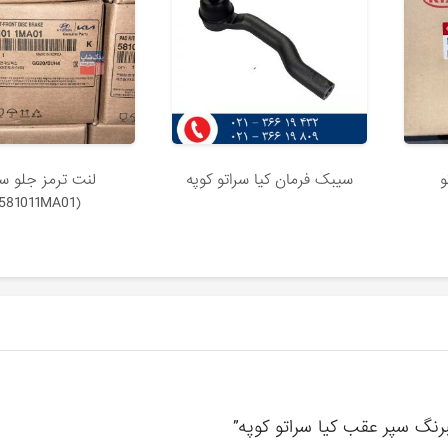
و
سیبک فرمان کیا سراتو کوپه
لنت ترمز جلو سر
(581011MA01)
رنگ سپر عقب کیا سراتو کوپه”