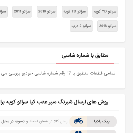
سراتو YD کوپه
سراتو TD کوپه
سراتو 2010
سراتو 2011
سراتو 2
سراتو 2018
سراتو 2 درب
مطابق با شماره شاسی
تمامی قطعات منطبق با 17 رقم شماره شاسی خودرو بررسی می شوند و دقیقا نمونه اصلی آن برای مشتریان عزیز ارسال می شود.
روش های ارسال شبرنگ سپر عقب کیا سراتو کوپه بر
پیک بادپا
ارسال کالا در همان لحظه و
تسویه در محل
ف