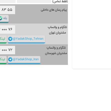
(فقط تماس)
۱
۸۳
۵۵
پیام رسان های داخلی
بله
تلگرام و واتساپ
۴
۰۰۰
۷۶
مشتریان تهران
@YadakShop_Tehran
لین
تلگرام و واتساپ
۴
۰۰۰
۷۲
مشتریان شهرستان
@YadakShop_Iran
لین