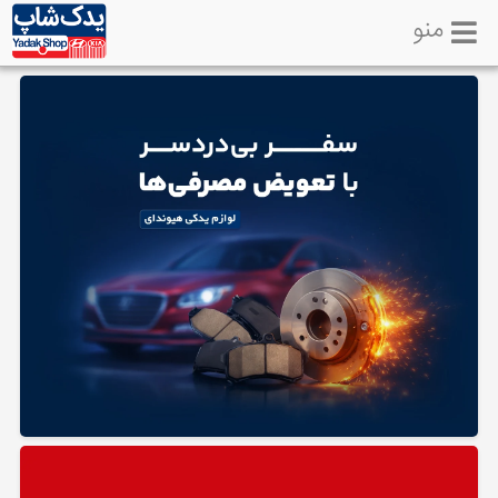
منو
خانه
تماس
با
ما
لوازم
یدکی