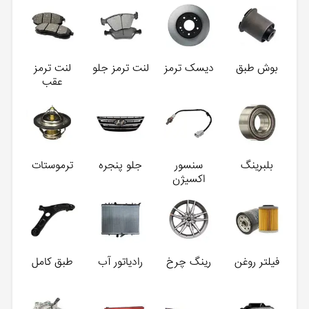
بوش طبق
دیسک ترمز
لنت ترمز جلو
لنت ترمز
عقب
بلبرینگ
سنسور
جلو پنجره
ترموستات
اکسیژن
فیلتر روغن
رینگ چرخ
رادیاتور آب
طبق کامل