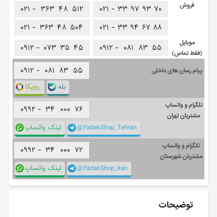
فروش
۰۲۱ -
۳۶۳
۴۸
۵۱۲
۰۲۱ -
۳۳
۹۷
۹۳
۷۰
۰۲۱ -
۳۶۳
۴۸
۵۰۴
۰۲۱ -
۳۳
۹۴
۶۷
۸۸
موبایل
۰۹۱۲ -
۰۷۳
۳۵
۴۵
۰۹۱۲ -
۰۸۱
۸۳
۵۵
(فقط تماس)
۰۹۱۲ -
۰۸۱
۸۳
۵۵
پیام رسان های داخلی
بله
روبیکا
تلگرام و واتساپ
۰۹۹۲ -
۳۴
۰۰۰
۷۶
مشتریان تهران
@YadakShop_Tehran
لینک واتساپ
تلگرام و واتساپ
۰۹۹۲ -
۳۴
۰۰۰
۷۲
مشتریان شهرستان
@YadakShop_Iran
لینک واتساپ
توضیحات