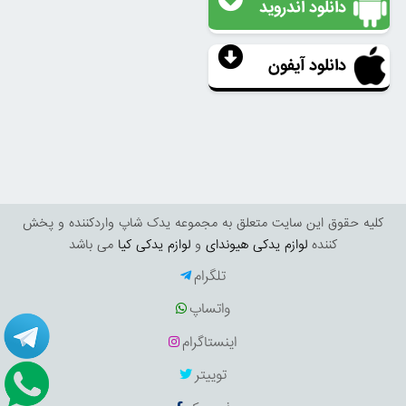
دانلود اندروید
دانلود آیفون
کليه حقوق اين سايت متعلق به مجموعه یدک شاپ واردکننده و پخش
کننده
لوازم یدکی هیوندای
و
لوازم یدکی کیا
می باشد
تلگرام
واتساپ
اینستاگرام
توییتر