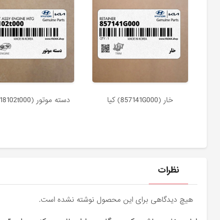
خار (857141G000) کیا
دسته موتور (218102t000) کیا
نظرات
هیچ دیدگاهی برای این محصول نوشته نشده است.