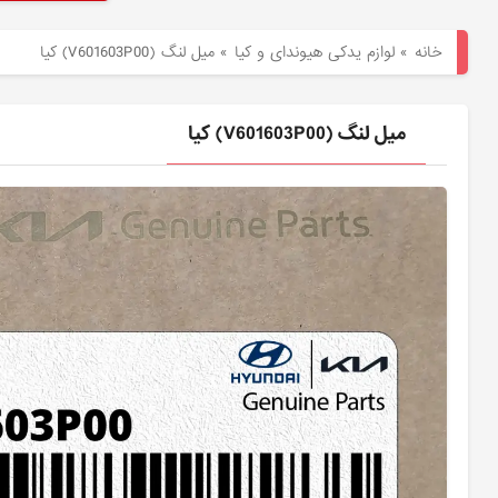
هیوندای
خانه
»
لوازم یدکی هیوندای و کیا
»
ميل لنگ (V601603P00) کیا
لوازم
یدکی
ميل لنگ (V601603P00) کیا
کیا
بلاگ