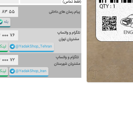
(فقط تماس)
۱
۸۳
۵۵
پیام رسان های داخلی
بله
تلگرام و واتساپ
۴
۰۰۰
۷۶
مشتریان تهران
@YadakShop_Tehran
لین
تلگرام و واتساپ
۴
۰۰۰
۷۲
مشتریان شهرستان
@YadakShop_Iran
لین