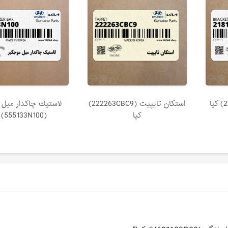
استكان تايپيت (222263CBC9)
لاستيك چاكدار ميل 
کیا
(555133N100) کیا