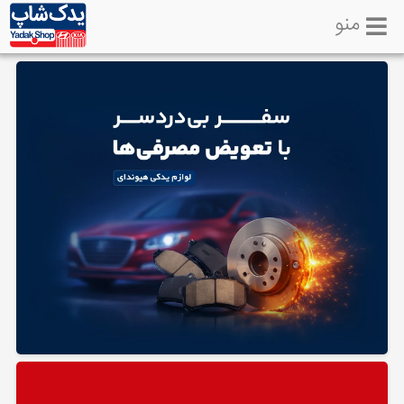
منو
خانه
تماس
با
ما
لوازم
یدکی