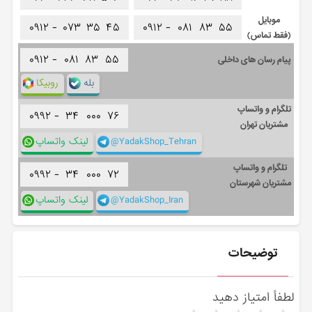
موبایل
۰۹۱۲ -
۰۷۳
۳۵
۴۵
۰۹۱۲ -
۰۸۱
۸۳
۵۵
(فقط تماس)
۰۹۱۲ -
۰۸۱
۸۳
۵۵
پیام رسان های داخلی
بله
روبیکا
تلگرام و واتساپ
۰۹۹۲ -
۳۴
۰۰۰
۷۶
مشتریان تهران
@YadakShop_Tehran
لینک واتساپ
تلگرام و واتساپ
۰۹۹۲ -
۳۴
۰۰۰
۷۲
مشتریان شهرستان
@YadakShop_Iran
لینک واتساپ
توضیحات
لطفاً امتیاز دهید