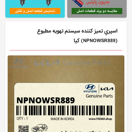
اسپري تميز كننده سيستم تهويه مطبوع
(NPNOWSR889) کیا