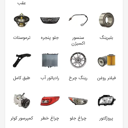
عقب
بلبرینگ
سنسور
جلو پنجره
ترموستات
اکسیژن
فیلتر روغن
رینگ چرخ
رادیاتور آب
طبق کامل
پروژکتور
چراغ جلو
چراغ خطر
کمپرسور کولر