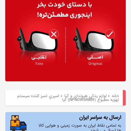
هیوندای
لوازم
یدکی
کیا
بلاگ
خانه
»
لوازم یدکی هیوندای و کیا
»
اسپري تميز كننده سيستم
تهويه مطبوع (NPNOWSR889) کیا
ارسال به سراسر ایران
به تمامی نقاط ایران به صورت زمینی و هوایی کالا
ها ارسال می شوند