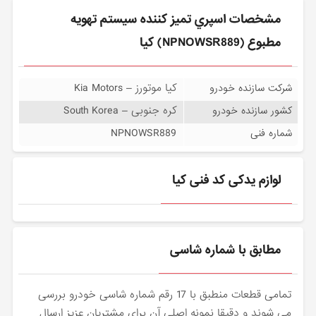
مشخصات اسپري تميز كننده سيستم تهويه
مطبوع (NPNOWSR889) کیا
کیا موتورز – Kia Motors
شرکت سازنده خودرو
کره جنوبی – South Korea
کشور سازنده خودرو
NPNOWSR889
شماره فنی
لوازم یدکی کد فنی کیا
مطابق با شماره شاسی
تمامی قطعات منطبق با 17 رقم شماره شاسی خودرو بررسی
می شوند و دقیقا نمونه اصلی آن برای مشتریان عزیز ارسال