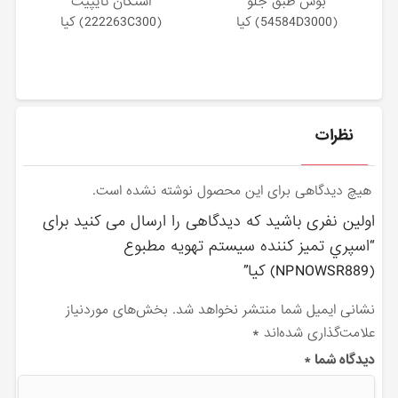
بوش طبق جلو
استكان تايپيت
(54584D3000) کیا
(222263C300) کیا
نظرات
هیچ دیدگاهی برای این محصول نوشته نشده است.
اولین نفری باشید که دیدگاهی را ارسال می کنید برای
“اسپري تميز كننده سيستم تهويه مطبوع
(NPNOWSR889) کیا”
نشانی ایمیل شما منتشر نخواهد شد.
بخش‌های موردنیاز
علامت‌گذاری شده‌اند
*
دیدگاه شما
*