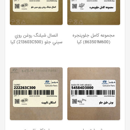
مجموعه كامل جلوپنجره
اتصال شيلنگ روغن روي
(863501M600) کیا
سيني جلو (213603C500) کیا