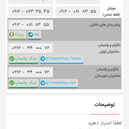
موبایل
۰۹۱۲ -
۰۷۳
۳۵
۴۵
۰۹۱۲ -
۰۸۱
۸۳
۵۵
(فقط تماس)
۰۹۱۲ -
۰۸۱
۸۳
۵۵
پیام رسان های داخلی
بله
روبیکا
تلگرام و واتساپ
۰۹۹۲ -
۳۴
۰۰۰
۷۶
مشتریان تهران
@YadakShop_Tehran
لینک واتساپ
تلگرام و واتساپ
۰۹۹۲ -
۳۴
۰۰۰
۷۲
مشتریان شهرستان
@YadakShop_Iran
لینک واتساپ
توضیحات
لطفاً امتیاز دهید