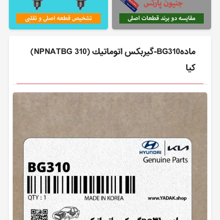
مادهBG310-گيربكس اتوماتيك (NPNATBG 310)
کیا