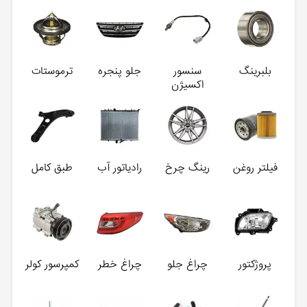
بلبرینگ
سنسور
جلو پنجره
ترموستات
اکسیژن
فیلتر روغن
رینگ چرخ
رادیاتور آب
طبق کامل
پروژکتور
چراغ جلو
چراغ خطر
کمپرسور کولر