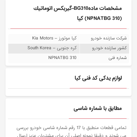
مشخصات مادهBG310-گيربكس اتوماتيك
(NPNATBG 310) کیا
کیا موتورز – Kia Motors
شرکت سازنده خودرو
کره جنوبی – South Korea
کشور سازنده خودرو
NPNATBG 310
شماره فنی
لوازم یدکی کد فنی کیا
مطابق با شماره شاسی
تمامی قطعات منطبق با 17 رقم شماره شاسی خودرو بررسی
می شوند و دقیقا نمونه اصلی آن برای مشتریان عزیز ارسال