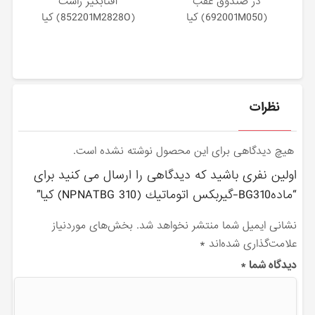
در صندوق عقب
آفتابگير راست
(692001M050) کیا
(852201M2828O) کیا
نظرات
هیچ دیدگاهی برای این محصول نوشته نشده است.
اولین نفری باشید که دیدگاهی را ارسال می کنید برای
“مادهBG310-گيربكس اتوماتيك (NPNATBG 310) کیا”
نشانی ایمیل شما منتشر نخواهد شد.
بخش‌های موردنیاز
علامت‌گذاری شده‌اند
*
دیدگاه شما
*