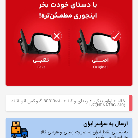
هیوندای
لوازم
یدکی
کیا
بلاگ
خانه
»
لوازم یدکی هیوندای و کیا
»
مادهBG310-گيربكس اتوماتيك
(NPNATBG 310) کیا
ارسال به سراسر ایران
به تمامی نقاط ایران به صورت زمینی و هوایی کالا
ها ارسال می شوند