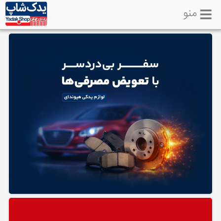
منو
خانه
تماس
با
ما
لوازم
یدکی