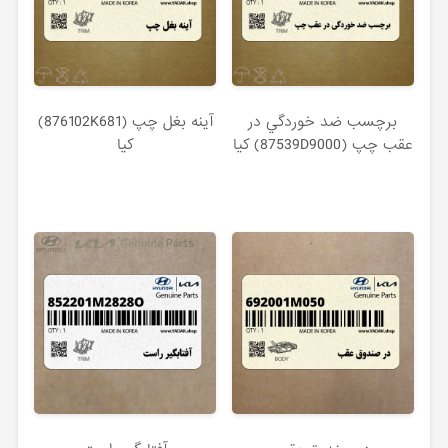
برچسب ضد خوردگي در
آينه بغل چپ (876102K681)
عقب چپ (87539D9000) کیا
کیا