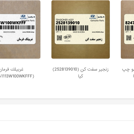
لو چپ
زنجير سفت كن (2528139010)
غربيلك فرمان
کیا
(561113W100WKFFF) کیا