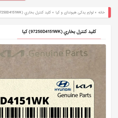
هیوندای
خانه
»
لوازم یدکی هیوندای و کیا
»
كليد كنترل بخاري (97250D4151WK) کیا
لوازم
یدکی
كليد كنترل بخاري (97250D4151WK) کیا
کیا
بلاگ