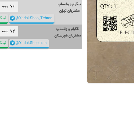
تلگرام و واتساپ
۴
۰۰۰
۷۶
مشتریان تهران
@YadakShop_Tehran
لین
تلگرام و واتساپ
۴
۰۰۰
۷۲
مشتریان شهرستان
@YadakShop_Iran
لین