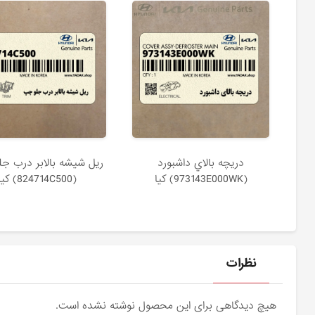
دريچه بالاي داشبورد
ريل شيشه بالابر درب ج
(973143E000WK) کیا
(824714C500) کیا
نظرات
هیچ دیدگاهی برای این محصول نوشته نشده است.