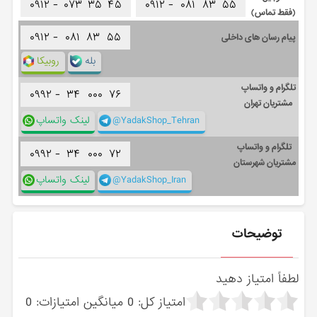
۰۹۱۲ -
۰۷۳
۳۵
۴۵
۰۹۱۲ -
۰۸۱
۸۳
۵۵
(فقط تماس)
۰۹۱۲ -
۰۸۱
۸۳
۵۵
پیام رسان های داخلی
بله
روبیکا
تلگرام و واتساپ
۰۹۹۲ -
۳۴
۰۰۰
۷۶
مشتریان تهران
@YadakShop_Tehran
لینک واتساپ
تلگرام و واتساپ
۰۹۹۲ -
۳۴
۰۰۰
۷۲
مشتریان شهرستان
@YadakShop_Iran
لینک واتساپ
توضیحات
لطفاً امتیاز دهید
امتیاز کل:
0
میانگین امتیازات:
0