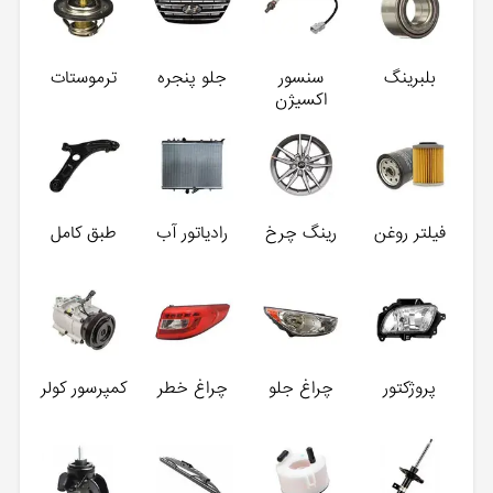
بلبرینگ
سنسور
جلو پنجره
ترموستات
اکسیژن
فیلتر روغن
رینگ چرخ
رادیاتور آب
طبق کامل
پروژکتور
چراغ جلو
چراغ خطر
کمپرسور کولر