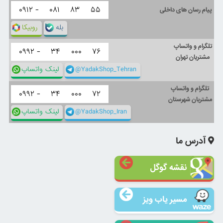
۰۹۱۲ -
۰۸۱
۸۳
۵۵
پیام رسان های داخلی
بله
روبیکا
تلگرام و واتساپ
۰۹۹۲ -
۳۴
۰۰۰
۷۶
مشتریان تهران
@YadakShop_Tehran
لینک واتساپ
تلگرام و واتساپ
۰۹۹۲ -
۳۴
۰۰۰
۷۲
مشتریان شهرستان
@YadakShop_Iran
لینک واتساپ
آدرس ما
نقشه گوگل
مسیر یاب ویز