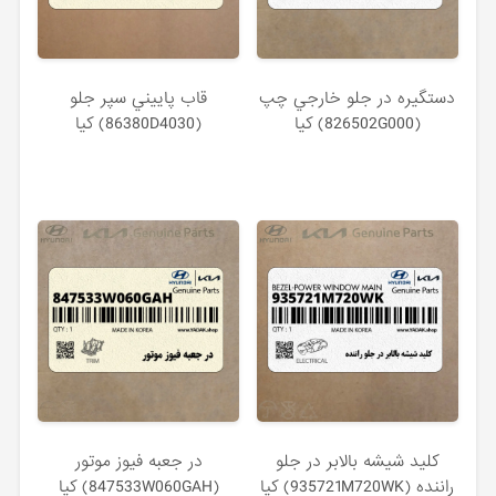
دستگيره در جلو خارجي چپ
قاب پاييني سپر جلو
(826502G000) کیا
(86380D4030) کیا
كليد شيشه بالابر در جلو
در جعبه فيوز موتور
راننده (935721M720WK) کیا
(847533W060GAH) کیا