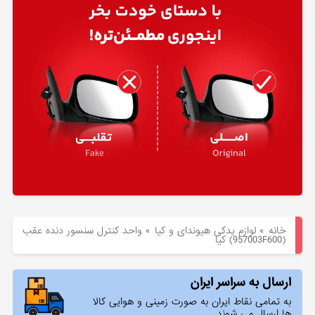
هیوندای
لوازم
یدکی
کیا
بلاگ
خانه
»
لوازم یدکی هیوندای و کیا
»
واحد كنترل سنسور دنده عقب
(957003F600) کیا
ارسال به سراسر ایران
به تمامی نقاط ایران به صورت زمینی و هوایی کالا
ها ارسال می شوند