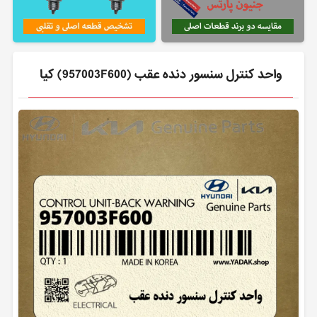
واحد كنترل سنسور دنده عقب (957003F600) کیا