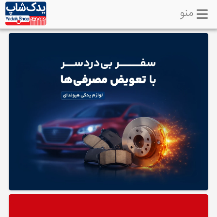
منو
خانه
تماس
با
ما
لوازم
یدکی