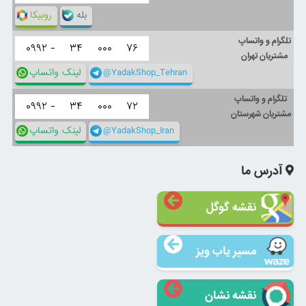
بله
روبیکا
تلگرام و واتساپ
۰۹۹۲ -
۳۴
۰۰۰
۷۶
مشتریان تهران
@YadakShop_Tehran
لینک واتساپ
تلگرام و واتساپ
۰۹۹۲ -
۳۴
۰۰۰
۷۲
مشتریان شهرستان
@YadakShop_Iran
لینک واتساپ
آدرس ما
نقشه گوگل
مسیر یاب ویز
نقشه نشان