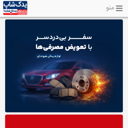
منو
خانه
تماس
با
ما
لوازم
یدکی