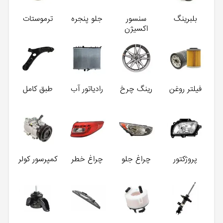
بلبرینگ
سنسور
جلو پنجره
ترموستات
اکسیژن
فیلتر روغن
رینگ چرخ
رادیاتور آب
طبق کامل
پروژکتور
چراغ جلو
چراغ خطر
کمپرسور کولر