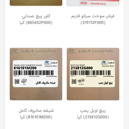
فيلتر سوخت سراتو قدیم
كاور پيچ صندلي
(319112F000)
(885452P000) کیا
پيچ اويل پمپ
شيشه سانروف كامل
(213812G000) کیا
(816101M200) کیا