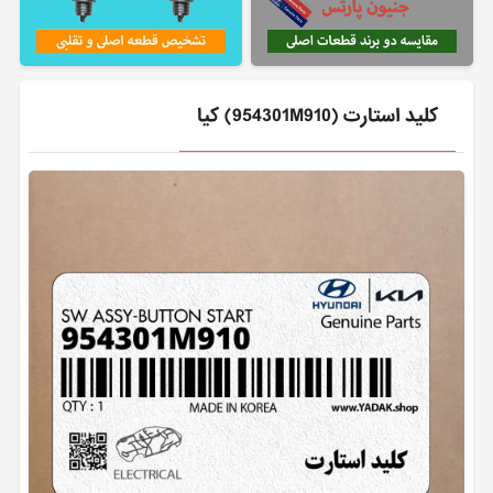
كليد استارت (954301M910) کیا