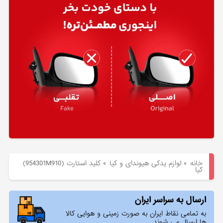
هیوندای
لوازم
یدکی
کیا
بلاگ
خانه
»
لوازم یدکی هیوندای و کیا
»
كليد استارت (954301M910)
کیا
ارسال به سراسر ایران
به تمامی نقاط ایران به صورت زمینی و هوایی کالا
ها ارسال می شوند