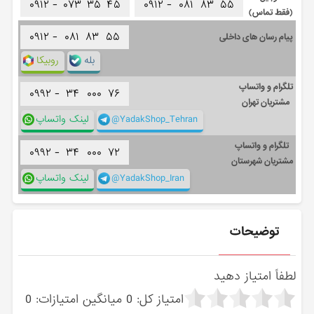
۰۹۱۲ -
۰۷۳
۳۵
۴۵
۰۹۱۲ -
۰۸۱
۸۳
۵۵
(فقط تماس)
۰۹۱۲ -
۰۸۱
۸۳
۵۵
پیام رسان های داخلی
بله
روبیکا
تلگرام و واتساپ
۰۹۹۲ -
۳۴
۰۰۰
۷۶
مشتریان تهران
@YadakShop_Tehran
لینک واتساپ
تلگرام و واتساپ
۰۹۹۲ -
۳۴
۰۰۰
۷۲
مشتریان شهرستان
@YadakShop_Iran
لینک واتساپ
توضیحات
لطفاً امتیاز دهید
امتیاز کل:
0
میانگین امتیازات:
0