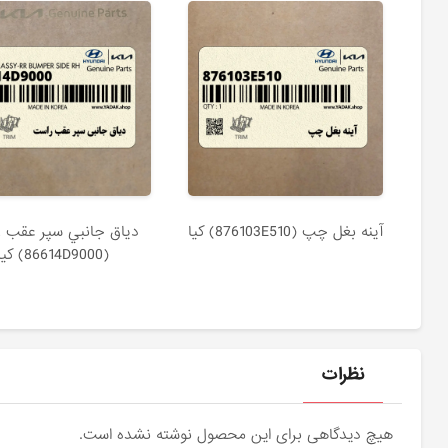
آينه بغل چپ (876103E510) کیا
دياق جانبي سپر عقب 
(86614D9000) کیا
نظرات
هیچ دیدگاهی برای این محصول نوشته نشده است.