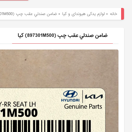
هیوندای
خانه
»
لوازم یدکی هیوندای و کیا
»
ضامن صندلي عقب چپ (897301M500) کیا
لوازم
یدکی
ضامن صندلي عقب چپ (897301M500) کیا
کیا
بلاگ