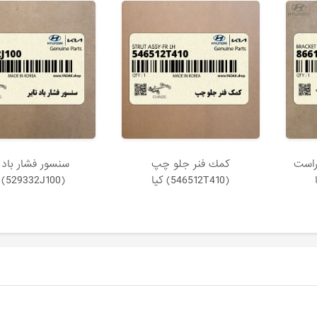
راست
كمك فنر جلو چپ
سنسور فشار باد ت
(546512T410) کیا
(529332J100) کیا