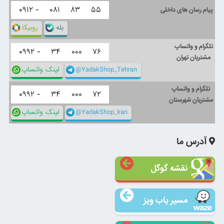
۰۹۱۲ -
۰۸۱
۸۳
۵۵
پیام رسان های داخلی
بله
روبیکا
تلگرام و واتساپ
۰۹۹۲ -
۳۴
۰۰۰
۷۶
مشتریان تهران
@YadakShop_Tehran
لینک واتساپ
تلگرام و واتساپ
۰۹۹۲ -
۳۴
۰۰۰
۷۲
مشتریان شهرستان
@YadakShop_Iran
لینک واتساپ
آدرس ما
نقشه گوگل
مسیر یاب ویز