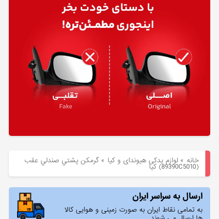
هیوندای
لوازم
یدکی
کیا
بلاگ
خانه
»
لوازم یدکی هیوندای و کیا
»
گرمكن پشتي صندلي عقب
(89390C5010) کیا
ارسال به سراسر ایران
به تمامی نقاط ایران به صورت زمینی و هوایی کالا
ها ارسال می شوند