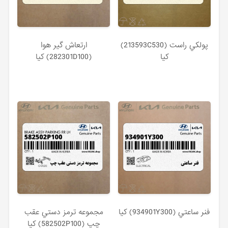
پولكي راست (213593C530)
ارتعاش گير هوا
کیا
(282301D100) کیا
فنر ساعتي (934901Y300) کیا
مجموعه ترمز دستي عقب
چپ (582502P100) کیا