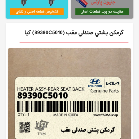
گرمكن پشتي صندلي عقب (89390C5010) کیا