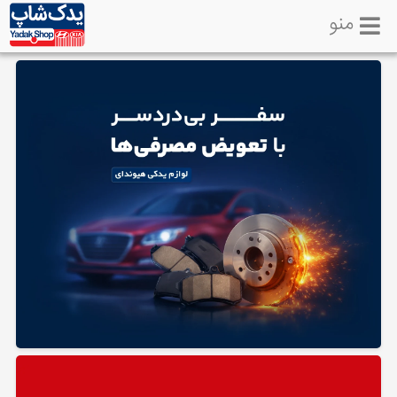
منو
خانه
تماس
با
ما
لوازم
یدکی