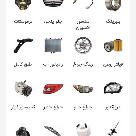
بلبرینگ
سنسور
جلو پنجره
ترموستات
اکسیژن
فیلتر روغن
رینگ چرخ
رادیاتور آب
طبق کامل
پروژکتور
چراغ جلو
چراغ خطر
کمپرسور کولر