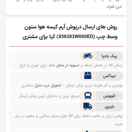
می شود.
روش های ارسال درپوش آرم كيسه هوا ستون
وسط چپ (858383W000ED) کیا برای مشتری
پیک بادپا
ارسال کالا در همان لحظه و
تسویه در محل
فقط برای تهران و کرج
تیپاکس
بهترین و کم هزینه ترین روش ارسال -
تحویل درب منزل
مشتری
اتوبوس
سریع ترین و متداول ترین روش ارسال
باربری
روشی ارزان و مناسب فقط برای کالا های بسیار سنگین و مقاوم در برار
ضربه