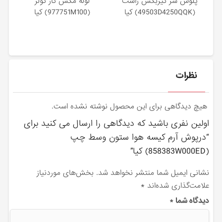
پلوس سر گيربكس راست
لوله مكش گاز كولر
(49503D4250QQK) کیا
(977751M100) کیا
نظرات
هیچ دیدگاهی برای این محصول نوشته نشده است.
اولین نفری باشید که دیدگاهی را ارسال می کنید برای
“درپوش آرم كيسه هوا ستون وسط چپ
(858383W000ED) کیا”
نشانی ایمیل شما منتشر نخواهد شد.
بخش‌های موردنیاز
علامت‌گذاری شده‌اند
*
دیدگاه شما
*