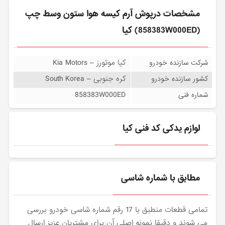
مشخصات درپوش آرم كيسه هوا ستون وسط چپ
(858383W000ED) کیا
کیا موتورز – Kia Motors
شرکت سازنده خودرو
کره جنوبی – South Korea
کشور سازنده خودرو
858383W000ED
شماره فنی
لوازم یدکی کد فنی کیا
مطابق با شماره شاسی
تمامی قطعات منطبق با 17 رقم شماره شاسی خودرو بررسی
می شوند و دقیقا نمونه اصلی آن برای مشتریان عزیز ارسال