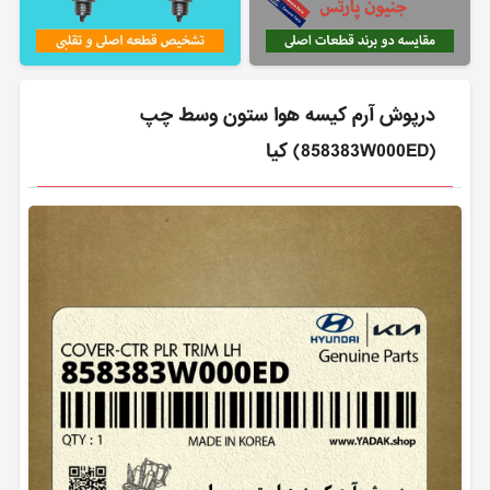
درپوش آرم كيسه هوا ستون وسط چپ
(858383W000ED) کیا