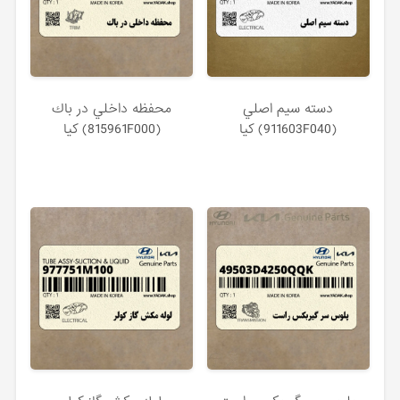
دسته سيم اصلي
محفظه داخلي در باك
(911603F040) کیا
(815961F000) کیا