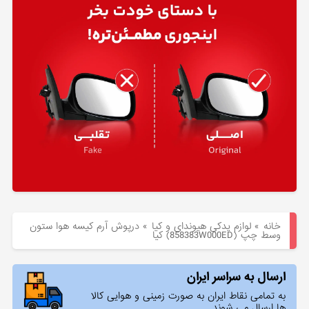
هیوندای
لوازم
یدکی
کیا
بلاگ
خانه
»
لوازم یدکی هیوندای و کیا
»
درپوش آرم كيسه هوا ستون
وسط چپ (858383W000ED) کیا
ارسال به سراسر ایران
به تمامی نقاط ایران به صورت زمینی و هوایی کالا
ها ارسال می شوند