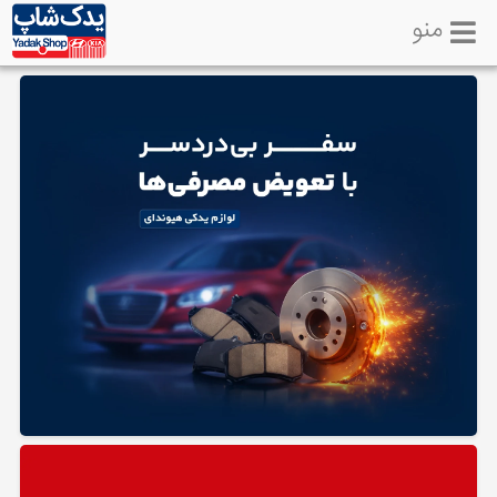
منو
خانه
تماس
با
ما
لوازم
یدکی