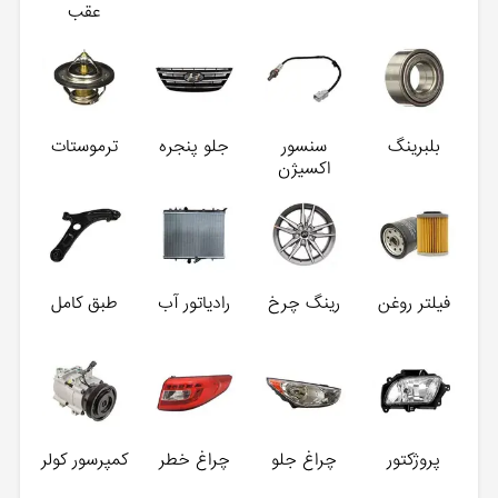
عقب
بلبرینگ
سنسور
جلو پنجره
ترموستات
اکسیژن
فیلتر روغن
رینگ چرخ
رادیاتور آب
طبق کامل
پروژکتور
چراغ جلو
چراغ خطر
کمپرسور کولر