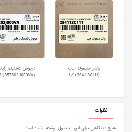
واشر منيفولد چپ
درپوش لاستيك زاپا
(284113C111) کیا
(857802J000VA) کیا
نظرات
هیچ دیدگاهی برای این محصول نوشته نشده است.