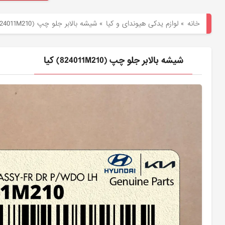
هیوندای
خانه
»
لوازم یدکی هیوندای و کیا
»
شيشه بالابر جلو چپ (824011M210) کیا
لوازم
یدکی
شيشه بالابر جلو چپ (824011M210) کیا
کیا
بلاگ