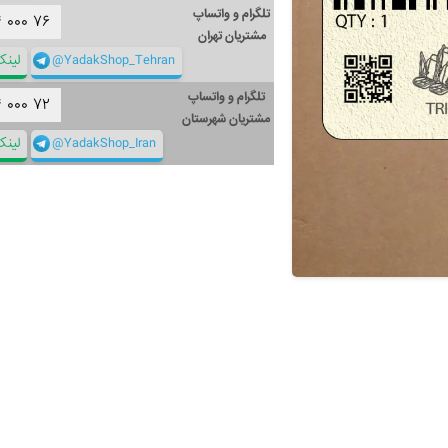
تلگرام و واتساپ
۴
۰۰۰
۷۶
مشتریان تهران
@YadakShop_Tehran
لین
تلگرام و واتساپ
۴
۰۰۰
۷۲
مشتریان شهرستان
@YadakShop_Iran
لین