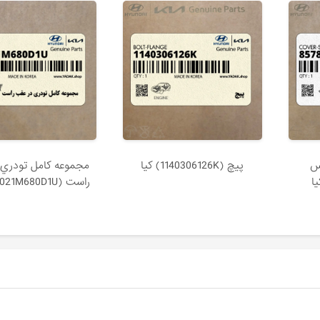
س
پيچ (1140306126K) کیا
مجموعه كامل تودري 
راست (833021M680D1U) کیا