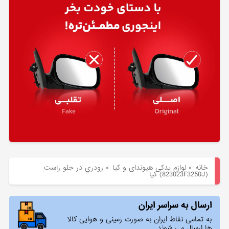
هیوندای
لوازم
یدکی
کیا
بلاگ
خانه
»
لوازم یدکی هیوندای و کیا
»
رودري در جلو راست
(823023F3250J) کیا
ارسال به سراسر ایران
به تمامی نقاط ایران به صورت زمینی و هوایی کالا
ها ارسال می شوند