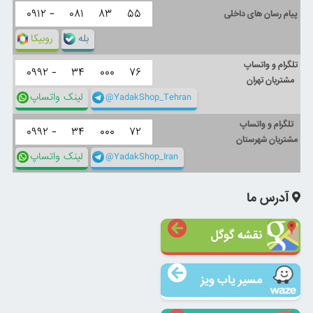
۰۹۱۲ -
۰۸۱
۸۳
۵۵
پیام رسان های داخلی
بله
روبیکا
تلگرام و واتساپ
۰۹۹۲ -
۳۴
۰۰۰
۷۶
مشتریان تهران
@YadakShop_Tehran
لینک واتساپ
تلگرام و واتساپ
۰۹۹۲ -
۳۴
۰۰۰
۷۲
مشتریان شهرستان
@YadakShop_Iran
لینک واتساپ
آدرس ما
نقشه گوگل
مسیر یاب ویز