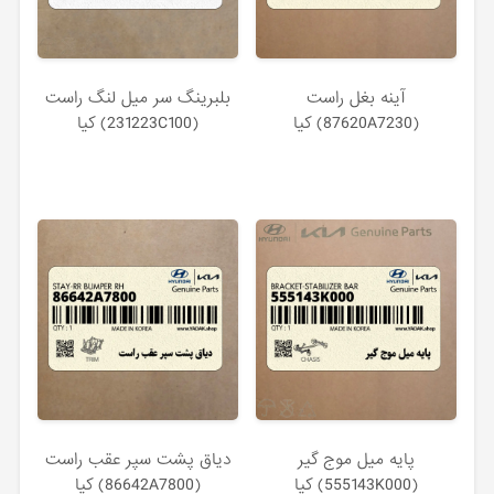
آينه بغل راست
بلبرينگ سر ميل لنگ راست
(87620A7230) کیا
(231223C100) کیا
پايه ميل موج گير
دياق پشت سپر عقب راست
(555143K000) کیا
(86642A7800) کیا