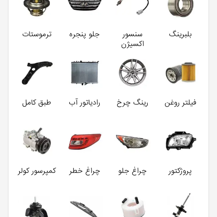
بلبرینگ
سنسور
جلو پنجره
ترموستات
اکسیژن
فیلتر روغن
رینگ چرخ
رادیاتور آب
طبق کامل
پروژکتور
چراغ جلو
چراغ خطر
کمپرسور کولر