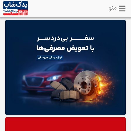
منو
خانه
تماس
با
ما
لوازم
یدکی