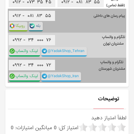
۰۹۱۲ -
۰۷۳
۳۵
۴۵
۰۹۱۲ -
۰۸۱
۸۳
۵۵
(فقط تماس)
۰۹۱۲ -
۰۸۱
۸۳
۵۵
پیام رسان های داخلی
بله
روبیکا
تلگرام و واتساپ
۰۹۹۲ -
۳۴
۰۰۰
۷۶
مشتریان تهران
@YadakShop_Tehran
لینک واتساپ
تلگرام و واتساپ
۰۹۹۲ -
۳۴
۰۰۰
۷۲
مشتریان شهرستان
@YadakShop_Iran
لینک واتساپ
توضیحات
لطفاً امتیاز دهید
امتیاز کل:
0
میانگین امتیازات:
0