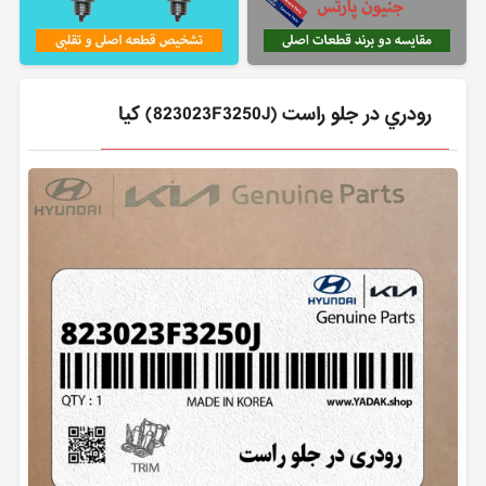
رودري در جلو راست (823023F3250J) کیا