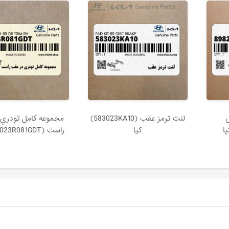
لنت ترمز عقب (583023KA10)
مجموعه كامل تودري 
کیا
راست (833023R081GDT) کیا