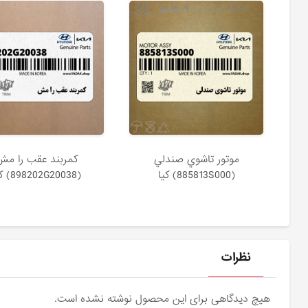
موتور تاشوي صندلي
كمربند عقب را مش
(885813S000) کیا
(898202G20038) کیا
نظرات
هیچ دیدگاهی برای این محصول نوشته نشده است.