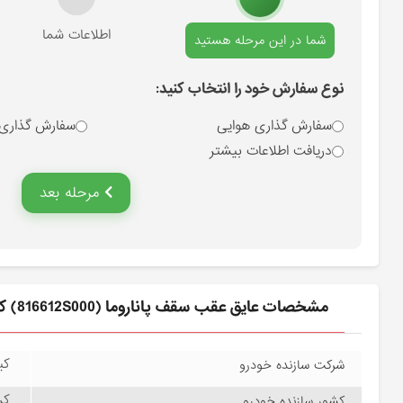
انتخاب نوع سفارش
اطلاعات شما
شما در این مرحله هستید
نوع سفارش خود را انتخاب کنید:
سفارش گذاری هوایی
سفارش گذاری
دریافت اطلاعات بیشتر
مرحله بعد
مشخصات عايق عقب سقف پاناروما (816612S000) کیا
کیا
شرکت سازنده خودرو
کره
کشور سازنده خودرو