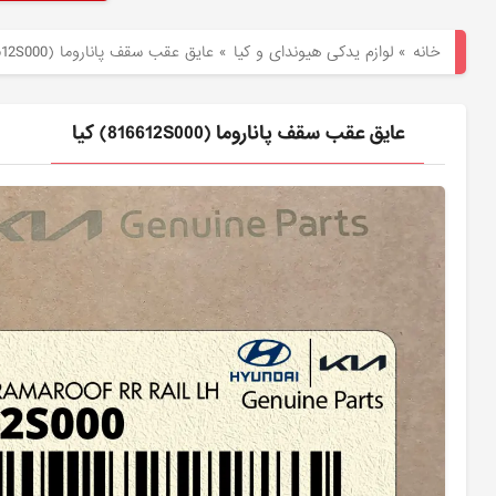
هیوندای
خانه
»
لوازم یدکی هیوندای و کیا
»
عايق عقب سقف پاناروما (816612S000) کیا
لوازم
یدکی
عايق عقب سقف پاناروما (816612S000) کیا
کیا
بلاگ