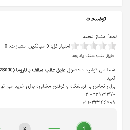
توضیحات
لطفاً امتیاز دهید
امتیاز کل:
0
میانگین امتیازات:
0
عايق عقب سقف پاناروما
شما می توانید محصول
عايق عقب سقف پاناروما (816612S000) کیا
کنید.
برای تماس با فروشگاه و گرفتن مشاوره برای خرید می توان
۰۲۱-۳۳۹۷۹۳۷۰
۰۲۱-۳۳۹۴۶۷۸۸
1
2