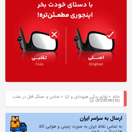
هیوندای
لوازم
یدکی
کیا
بلاگ
خانه
»
لوازم یدکی هیوندای و کیا
»
ضامن و عملگر قفل در عقب
(812301W210) کیا
ارسال به سراسر ایران
به تمامی نقاط ایران به صورت زمینی و هوایی کالا
ها ارسال می شوند