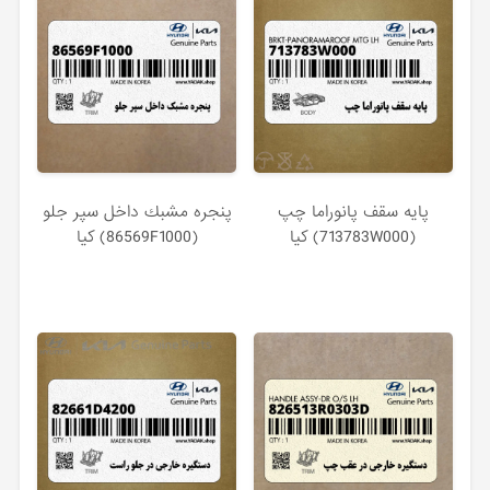
پايه سقف پانوراما چپ
پنجره مشبك داخل سپر جلو
(713783W000) کیا
(86569F1000) کیا