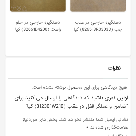
دستگيره خارجي در عقب
دستگيره خارجي در جلو
چپ (826513R0303D) کیا
راست (82661D4200) کیا
نظرات
هیچ دیدگاهی برای این محصول نوشته نشده است.
اولین نفری باشید که دیدگاهی را ارسال می کنید برای
“ضامن و عملگر قفل در عقب (812301W210) کیا”
نشانی ایمیل شما منتشر نخواهد شد.
بخش‌های موردنیاز
علامت‌گذاری شده‌اند
*