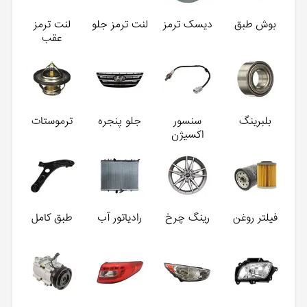
بوش طبق
دیسک ترمز
لنت ترمز جلو
لنت ترمز
عقب
بلبرینگ
سنسور
جلو پنجره
ترموستات
اکسیژن
فیلتر روغن
رینگ چرخ
رادیاتور آب
طبق کامل