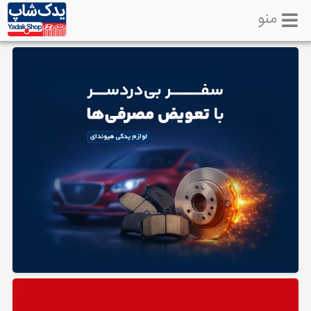
منو
خانه
تماس
با
ما
لوازم
یدکی