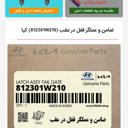
ضامن و عملگر قفل در عقب (812301W210) کیا