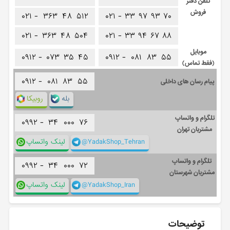
تلفن دفتر
فروش
۰۲۱ -
۳۶۳
۴۸
۵۱۲
۰۲۱ -
۳۳
۹۷
۹۳
۷۰
۰۲۱ -
۳۶۳
۴۸
۵۰۴
۰۲۱ -
۳۳
۹۴
۶۷
۸۸
موبایل
۰۹۱۲ -
۰۷۳
۳۵
۴۵
۰۹۱۲ -
۰۸۱
۸۳
۵۵
(فقط تماس)
۰۹۱۲ -
۰۸۱
۸۳
۵۵
پیام رسان های داخلی
بله
روبیکا
تلگرام و واتساپ
۰۹۹۲ -
۳۴
۰۰۰
۷۶
مشتریان تهران
@YadakShop_Tehran
لینک واتساپ
تلگرام و واتساپ
۰۹۹۲ -
۳۴
۰۰۰
۷۲
مشتریان شهرستان
@YadakShop_Iran
لینک واتساپ
توضیحات