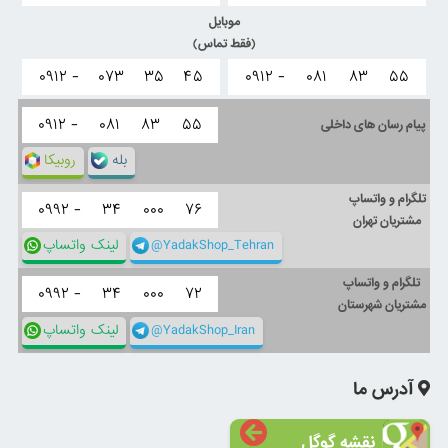
موبایل
(فقط تماس)
۰۹۱۲ -
۰۷۳
۳۵
۴۵
۰۹۱۲ -
۰۸۱
۸۳
۵۵
۰۹۱۲ -
۰۸۱
۸۳
۵۵
پیام رسان های داخلی
بله
روبیکا
تلگرام و واتساپ
۰۹۹۲ -
۳۴
۰۰۰
۷۶
مشتریان تهران
@YadakShop_Tehran
لینک واتساپ
تلگرام و واتساپ
۰۹۹۲ -
۳۴
۰۰۰
۷۲
مشتریان شهرستان
@YadakShop_Iran
لینک واتساپ
آدرس ما
نقشه گوگل