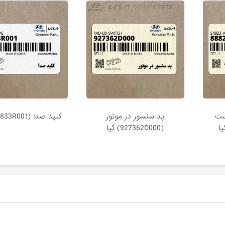
ست
پد سنسور در موتور
كليد صدا (961833R001) کیا
(927362D000) کیا