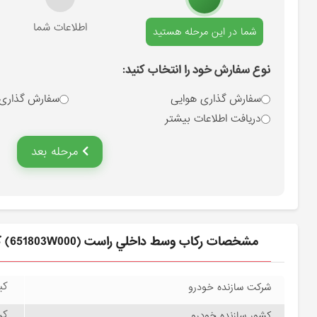
انتخاب نوع سفارش
اطلاعات شما
شما در این مرحله هستید
نوع سفارش خود را انتخاب کنید:
سفارش گذاری هوایی
سفارش گذاری
دریافت اطلاعات بیشتر
مرحله بعد
مشخصات ركاب وسط داخلي راست (651803W000) کیا
کیا
شرکت سازنده خودرو
کره
کشور سازنده خودرو