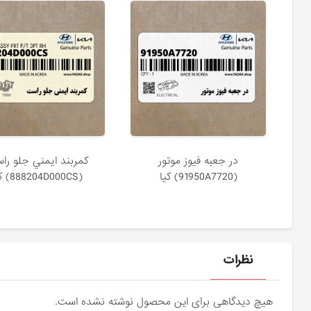
در جعبه فيوز موتور
كمربند ايمني جلو را
(91950A7720) کیا
(888204D000CS) کیا
نظرات
هیچ دیدگاهی برای این محصول نوشته نشده است.