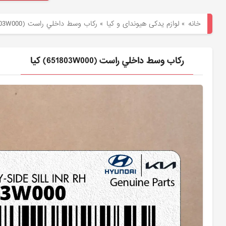
هیوندای
خانه
»
لوازم یدکی هیوندای و کیا
»
ركاب وسط داخلي راست (651803W000) کیا
لوازم
یدکی
ركاب وسط داخلي راست (651803W000) کیا
کیا
بلاگ