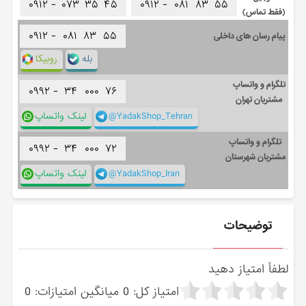
۰۹۱۲ -
۰۷۳
۳۵
۴۵
۰۹۱۲ -
۰۸۱
۸۳
۵۵
(فقط تماس)
۰۹۱۲ -
۰۸۱
۸۳
۵۵
پیام رسان های داخلی
بله
روبیکا
تلگرام و واتساپ
۰۹۹۲ -
۳۴
۰۰۰
۷۶
مشتریان تهران
@YadakShop_Tehran
لینک واتساپ
تلگرام و واتساپ
۰۹۹۲ -
۳۴
۰۰۰
۷۲
مشتریان شهرستان
@YadakShop_Iran
لینک واتساپ
توضیحات
لطفاً امتیاز دهید
امتیاز کل:
0
میانگین امتیازات:
0