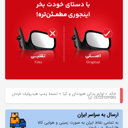
هیوندای
لوازم
یدکی
کیا
بلاگ
خانه
»
لوازم یدکی هیوندای و کیا
»
تسمه پمپ هيدروليك فرمان
(5723129100) کیا
ارسال به سراسر ایران
به تمامی نقاط ایران به صورت زمینی و هوایی کالا
ها ارسال می شوند