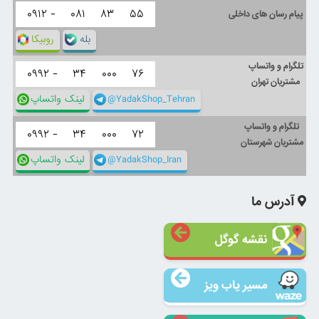
۰۹۱۲ -
۰۸۱
۸۳
۵۵
پیام رسان های داخلی
بله
روبیکا
تلگرام و واتساپ
۰۹۹۲ -
۳۴
۰۰۰
۷۶
مشتریان تهران
@YadakShop_Tehran
لینک واتساپ
تلگرام و واتساپ
۰۹۹۲ -
۳۴
۰۰۰
۷۲
مشتریان شهرستان
@YadakShop_Iran
لینک واتساپ
آدرس ما
نقشه گوگل
مسیر یاب ویز