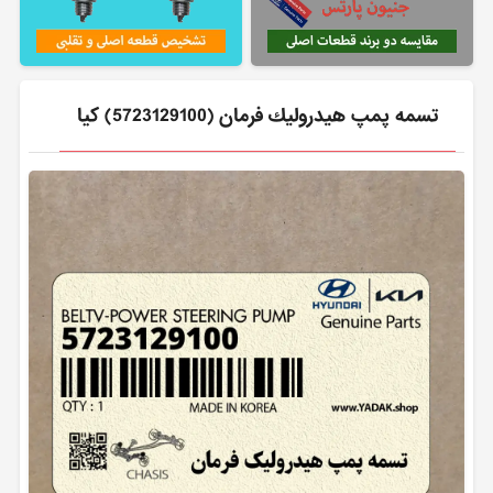
تسمه پمپ هيدروليك فرمان (5723129100) کیا