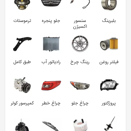
بلبرینگ
سنسور
جلو پنجره
ترموستات
اکسیژن
فیلتر روغن
رینگ چرخ
رادیاتور آب
طبق کامل
پروژکتور
چراغ جلو
چراغ خطر
کمپرسور کولر