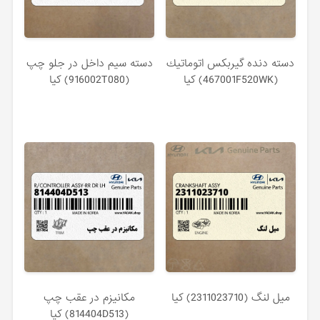
دسته دنده گيربكس اتوماتيك
دسته سيم داخل در جلو چپ
(467001F520WK) کیا
(916002T080) کیا
ميل لنگ (2311023710) کیا
مكانيزم در عقب چپ
(814404D513) کیا