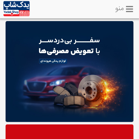
منو
خانه
تماس
با
ما
لوازم
یدکی