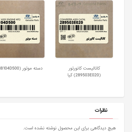
كاتاليست كانورتور
دسته موتور (218104D500) کیا
(289503E020) کیا
نظرات
هیچ دیدگاهی برای این محصول نوشته نشده است.