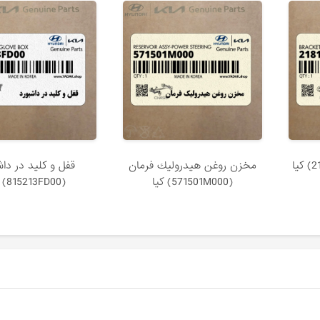
مخزن روغن هيدروليك فرمان
قفل و كليد در داش
(571501M000) کیا
(815213FD00) کیا