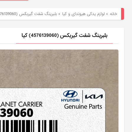
هیوندای
خانه
»
لوازم یدکی هیوندای و کیا
»
بلبرينگ شفت گيربكس (4576139060) کیا
لوازم
یدکی
بلبرينگ شفت گيربكس (4576139060) کیا
کیا
بلاگ