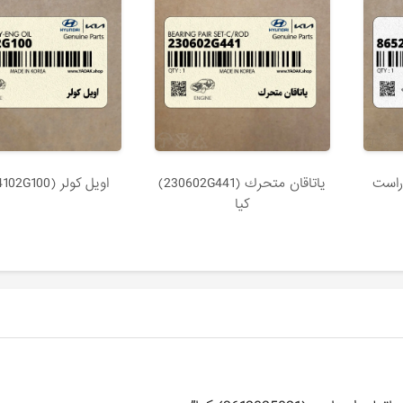
راست
ياتاقان متحرك (230602G441)
اويل كولر (264102G100) کیا
کیا