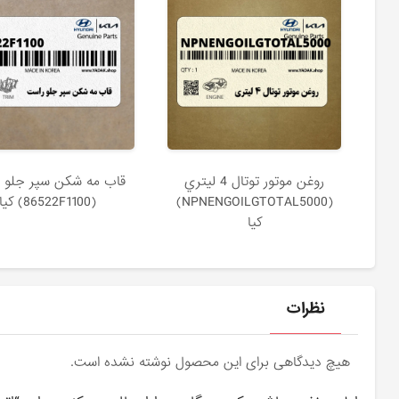
روغن موتور توتال 4 ليتري
قاب مه شكن سپر جلو 
(NPNENGOILGTOTAL5000)
(86522F1100) کیا
کیا
نظرات
هیچ دیدگاهی برای این محصول نوشته نشده است.