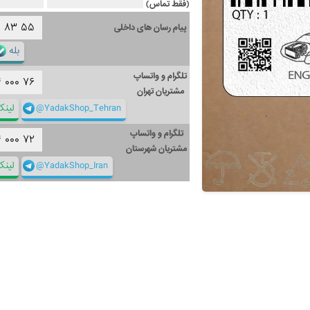
(فقط تماس)
۱
۸۳
۵۵
پیام رسان های داخلی
بله
تلگرام و واتساپ
۴
۰۰۰
۷۶
مشتریان تهران
@YadakShop_Tehran
لین
تلگرام و واتساپ
۴
۰۰۰
۷۲
مشتریان شهرستان
@YadakShop_Iran
لین