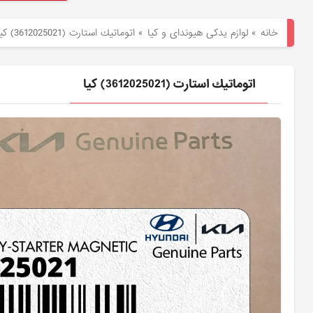
هیوندای
خانه
»
لوازم یدکی هیوندای و کیا
»
اتوماتيك استارت (3612025021) کیا
لوازم
یدکی
اتوماتيك استارت (3612025021) کیا
کیا
بلاگ