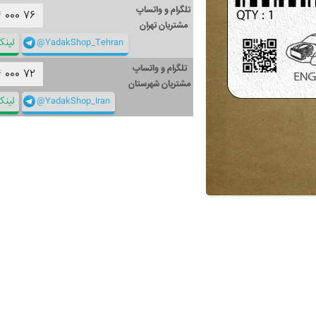
تلگرام و واتساپ
۴
۰۰۰
۷۶
مشتریان تهران
@YadakShop_Tehran
لین
تلگرام و واتساپ
۴
۰۰۰
۷۲
مشتریان شهرستان
@YadakShop_Iran
لین