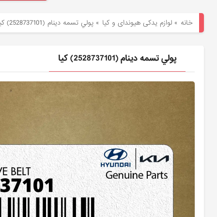
هیوندای
خانه
»
لوازم یدکی هیوندای و کیا
»
پولي تسمه دينام (2528737101) کیا
لوازم
یدکی
پولي تسمه دينام (2528737101) کیا
کیا
بلاگ