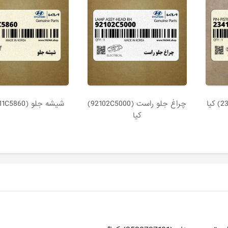
چراغ جلو راست (92102C5000)
شيشه جلو (86111C5860) کیا
کیا