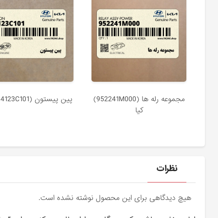
مجموعه رله ها (952241M000)
پين پيستون (234123C101) کیا
کیا
نظرات
هیچ دیدگاهی برای این محصول نوشته نشده است.