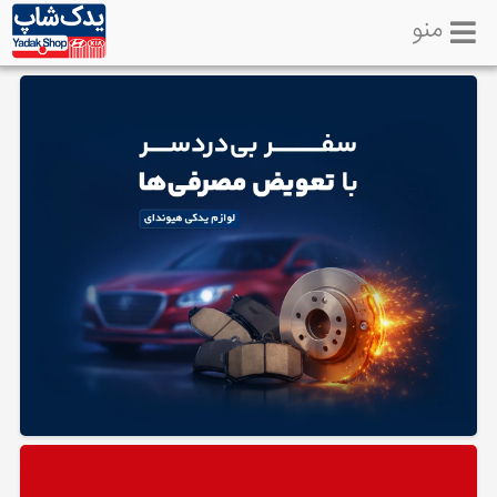
منو
خانه
تماس
با
ما
لوازم
یدکی