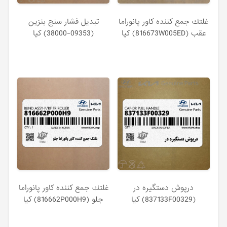
غلتك جمع كننده كاور پانوراما
تبديل فشار سنج بنزين
عقب (816673W005ED) کیا
(09353-38000) کیا
درپوش دستگيره در
غلتك جمع كننده كاور پانوراما
(837133F00329) کیا
جلو (816662P000H9) کیا