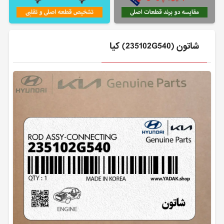
شاتون (235102G540) کیا