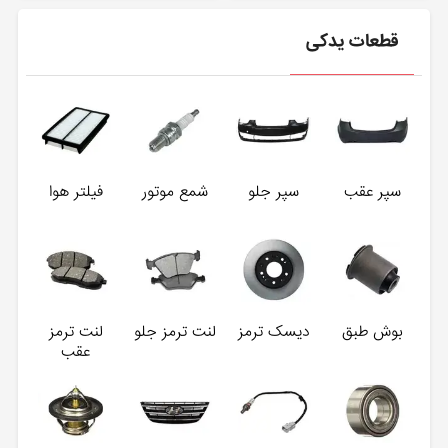
قطعات یدکی
سپر عقب
سپر جلو
شمع موتور
فیلتر هوا
بوش طبق
دیسک ترمز
لنت ترمز جلو
لنت ترمز
عقب