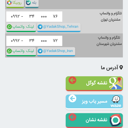
بله
روبیکا
تلگرام و واتساپ
۰۹۹۲ -
۳۴
۰۰۰
۷۶
مشتریان تهران
@YadakShop_Tehran
لینک واتساپ
تلگرام و واتساپ
۰۹۹۲ -
۳۴
۰۰۰
۷۲
مشتریان شهرستان
@YadakShop_Iran
لینک واتساپ
آدرس ما
نقشه گوگل
مسیر یاب ویز
نقشه نشان