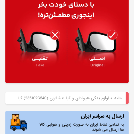
هیوندای
لوازم
یدکی
کیا
بلاگ
خانه
»
لوازم یدکی هیوندای و کیا
»
شاتون (235102G540) کیا
ارسال به سراسر ایران
به تمامی نقاط ایران به صورت زمینی و هوایی کالا
ها ارسال می شوند