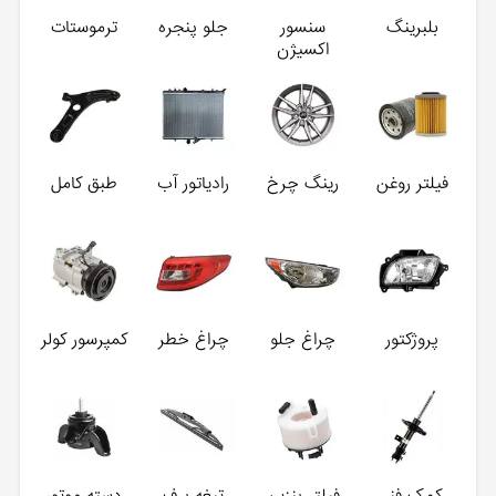
بلبرینگ
سنسور
جلو پنجره
ترموستات
اکسیژن
فیلتر روغن
رینگ چرخ
رادیاتور آب
طبق کامل
پروژکتور
چراغ جلو
چراغ خطر
کمپرسور کولر
کمک فنر
فیلتر بنزین
تیغه برف
دسته موتور