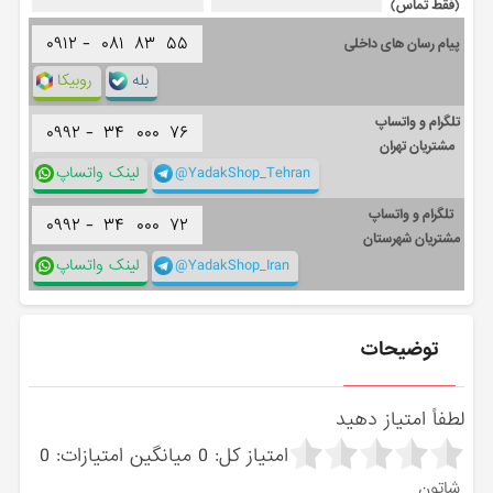
(فقط تماس)
۰۹۱۲ -
۰۸۱
۸۳
۵۵
پیام رسان های داخلی
بله
روبیکا
تلگرام و واتساپ
۰۹۹۲ -
۳۴
۰۰۰
۷۶
مشتریان تهران
@YadakShop_Tehran
لینک واتساپ
تلگرام و واتساپ
۰۹۹۲ -
۳۴
۰۰۰
۷۲
مشتریان شهرستان
@YadakShop_Iran
لینک واتساپ
توضیحات
لطفاً امتیاز دهید
امتیاز کل:
0
میانگین امتیازات:
0
شاتون