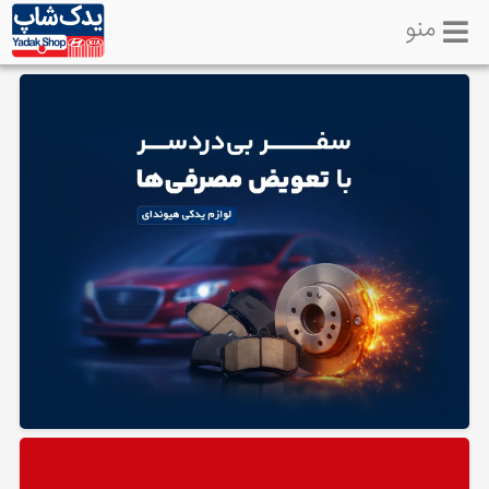
منو
خانه
تماس
با
ما
لوازم
یدکی