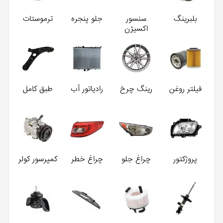
بلبرینگ
سنسور
جلو پنجره
ترموستات
اکسیژن
فیلتر روغن
رینگ چرخ
رادیاتور آب
طبق کامل
پروژکتور
چراغ جلو
چراغ خطر
کمپرسور کولر