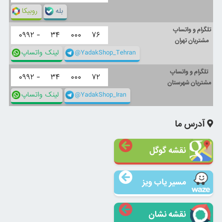
بله
روبیکا
تلگرام و واتساپ
۰۹۹۲ -
۳۴
۰۰۰
۷۶
مشتریان تهران
@YadakShop_Tehran
لینک واتساپ
تلگرام و واتساپ
۰۹۹۲ -
۳۴
۰۰۰
۷۲
مشتریان شهرستان
@YadakShop_Iran
لینک واتساپ
آدرس ما
نقشه گوگل
مسیر یاب ویز
نقشه نشان