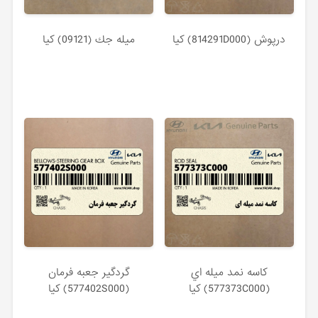
درپوش (814291D000) کیا
ميله جك (09121) کیا
كاسه نمد ميله اي
گردگير جعبه فرمان
(577373C000) کیا
(577402S000) کیا