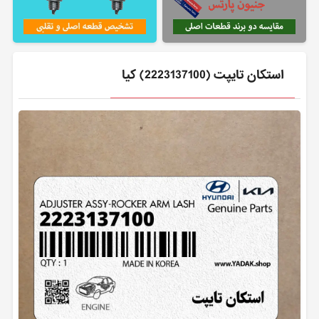
استكان تايپت (2223137100) کیا