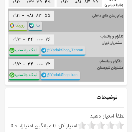
۰۹۱۲ -
۰۷۳
۳۵
۴۵
۰۹۱۲ -
۰۸۱
۸۳
۵۵
(فقط تماس)
۰۹۱۲ -
۰۸۱
۸۳
۵۵
پیام رسان های داخلی
بله
روبیکا
تلگرام و واتساپ
۰۹۹۲ -
۳۴
۰۰۰
۷۶
مشتریان تهران
@YadakShop_Tehran
لینک واتساپ
تلگرام و واتساپ
۰۹۹۲ -
۳۴
۰۰۰
۷۲
مشتریان شهرستان
@YadakShop_Iran
لینک واتساپ
توضیحات
لطفاً امتیاز دهید
امتیاز کل:
0
میانگین امتیازات:
0