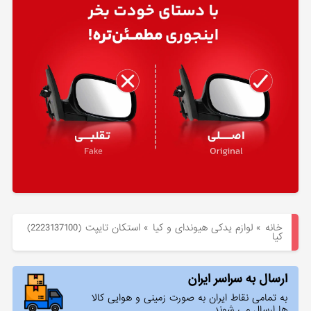
هیوندای
لوازم
یدکی
کیا
بلاگ
خانه
»
لوازم یدکی هیوندای و کیا
»
استكان تايپت (2223137100)
کیا
ارسال به سراسر ایران
به تمامی نقاط ایران به صورت زمینی و هوایی کالا
ها ارسال می شوند