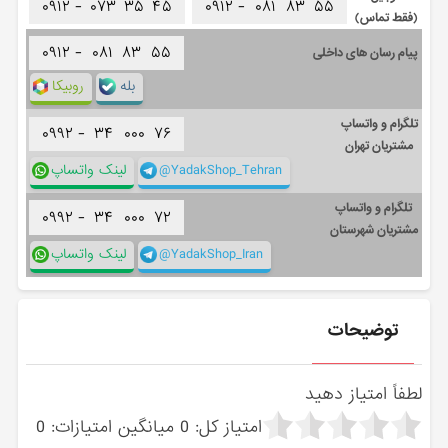
۰۹۱۲ -
۰۷۳
۳۵
۴۵
۰۹۱۲ -
۰۸۱
۸۳
۵۵
(فقط تماس)
۰۹۱۲ -
۰۸۱
۸۳
۵۵
پیام رسان های داخلی
بله
روبیکا
تلگرام و واتساپ
۰۹۹۲ -
۳۴
۰۰۰
۷۶
مشتریان تهران
@YadakShop_Tehran
لینک واتساپ
تلگرام و واتساپ
۰۹۹۲ -
۳۴
۰۰۰
۷۲
مشتریان شهرستان
@YadakShop_Iran
لینک واتساپ
توضیحات
لطفاً امتیاز دهید
امتیاز کل:
0
میانگین امتیازات:
0