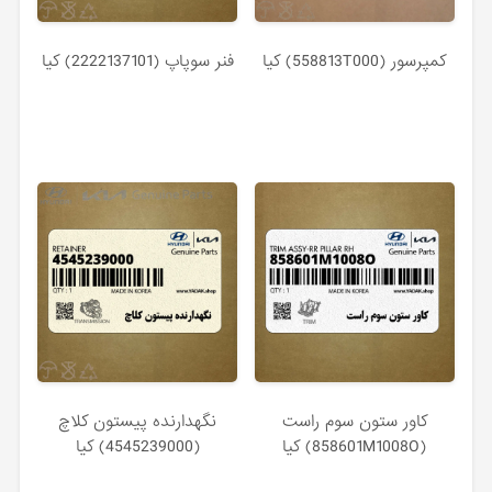
كمپرسور (558813T000) کیا
فنر سوپاپ (2222137101) کیا
كاور ستون سوم راست
نگهدارنده پيستون كلاچ
(858601M1008O) کیا
(4545239000) کیا