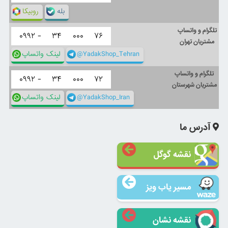
بله
روبیکا
تلگرام و واتساپ
۰۹۹۲ -
۳۴
۰۰۰
۷۶
مشتریان تهران
@YadakShop_Tehran
لینک واتساپ
تلگرام و واتساپ
۰۹۹۲ -
۳۴
۰۰۰
۷۲
مشتریان شهرستان
@YadakShop_Iran
لینک واتساپ
آدرس ما
نقشه گوگل
مسیر یاب ویز
نقشه نشان