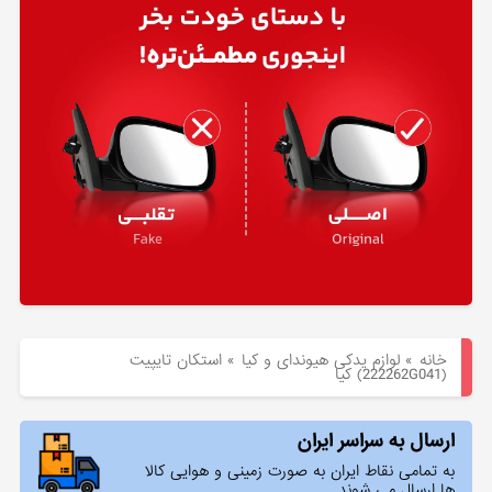
هیوندای
لوازم
یدکی
کیا
بلاگ
خانه
»
لوازم یدکی هیوندای و کیا
»
استكان تايپيت
(222262G041) کیا
ارسال به سراسر ایران
به تمامی نقاط ایران به صورت زمینی و هوایی کالا
ها ارسال می شوند