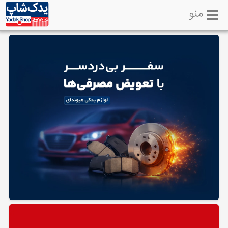
منو
خانه
تماس
با
ما
لوازم
یدکی