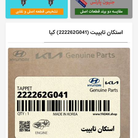
استكان تايپيت (222262G041) کیا