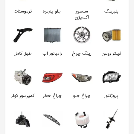
بلبرینگ
سنسور
جلو پنجره
ترموستات
اکسیژن
فیلتر روغن
رینگ چرخ
رادیاتور آب
طبق کامل
پروژکتور
چراغ جلو
چراغ خطر
کمپرسور کولر