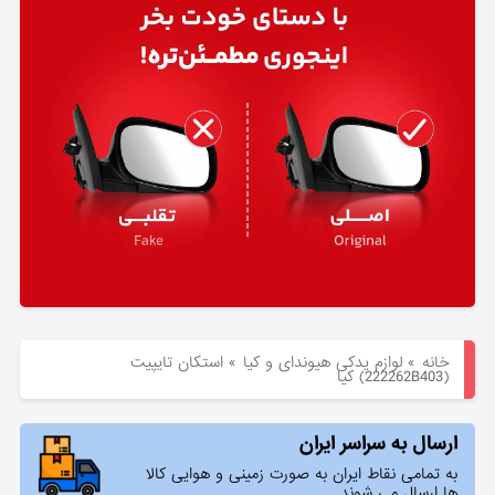
هیوندای
لوازم
یدکی
کیا
بلاگ
خانه
»
لوازم یدکی هیوندای و کیا
»
استكان تايپيت
(222262B403) کیا
ارسال به سراسر ایران
به تمامی نقاط ایران به صورت زمینی و هوایی کالا
ها ارسال می شوند