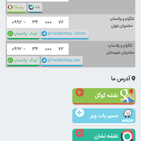
بله
روبیکا
تلگرام و واتساپ
۰۹۹۲ -
۳۴
۰۰۰
۷۶
مشتریان تهران
@YadakShop_Tehran
لینک واتساپ
تلگرام و واتساپ
۰۹۹۲ -
۳۴
۰۰۰
۷۲
مشتریان شهرستان
@YadakShop_Iran
لینک واتساپ
آدرس ما
نقشه گوگل
مسیر یاب ویز
نقشه نشان