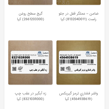
ضامن – عملگر قفل در جلو
گيج سطح روغن
راست (813204D011) کیا
(2661203300) کیا
واشر فشاري ترمز گيربكس
زه آبگير در عقب چپ
(456493B619) کیا
(832103R000) کیا