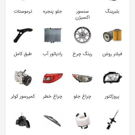
بلبرینگ
سنسور
جلو پنجره
ترموستات
اکسیژن
فیلتر روغن
رینگ چرخ
رادیاتور آب
طبق کامل
پروژکتور
چراغ جلو
چراغ خطر
کمپرسور کولر