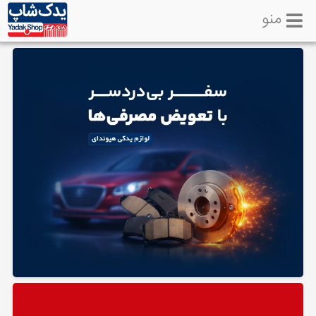
منو
خانه
تماس
با
ما
لوازم
یدکی