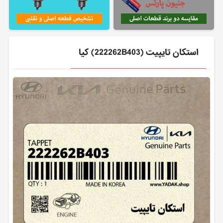
استكان تايپيت (222262B403) کیا