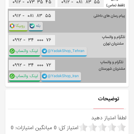
۰۹۱۲ -
۰۷۳
۳۵
۴۵
۰۹۱۲ -
۰۸۱
۸۳
۵۵
(فقط تماس)
۰۹۱۲ -
۰۸۱
۸۳
۵۵
پیام رسان های داخلی
بله
روبیکا
تلگرام و واتساپ
۰۹۹۲ -
۳۴
۰۰۰
۷۶
مشتریان تهران
@YadakShop_Tehran
لینک واتساپ
تلگرام و واتساپ
۰۹۹۲ -
۳۴
۰۰۰
۷۲
مشتریان شهرستان
@YadakShop_Iran
لینک واتساپ
توضیحات
لطفاً امتیاز دهید
امتیاز کل:
0
میانگین امتیازات:
0