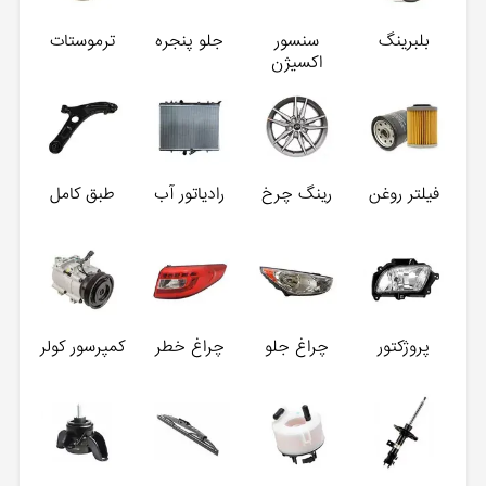
بلبرینگ
سنسور
جلو پنجره
ترموستات
اکسیژن
فیلتر روغن
رینگ چرخ
رادیاتور آب
طبق کامل
پروژکتور
چراغ جلو
چراغ خطر
کمپرسور کولر