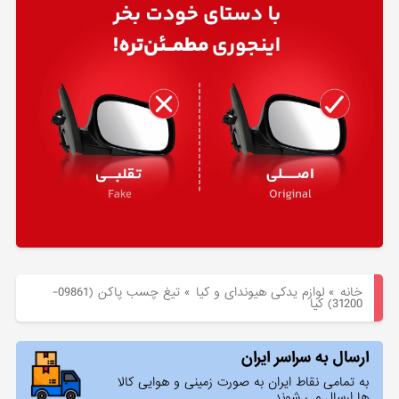
هیوندای
لوازم
یدکی
کیا
بلاگ
خانه
»
لوازم یدکی هیوندای و کیا
»
تيغ چسب پاكن (09861-
31200) کیا
ارسال به سراسر ایران
به تمامی نقاط ایران به صورت زمینی و هوایی کالا
ها ارسال می شوند