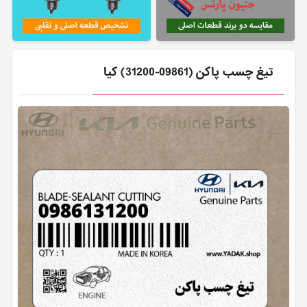
تيغ چسب پاكن (09861-31200) کیا