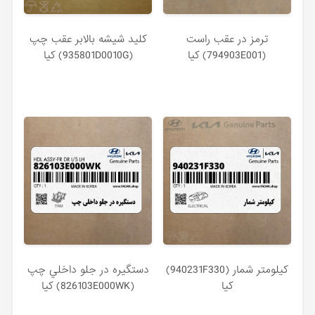
ترمز در عقب راست
كليد شيشه بالابر عقب چپ
(794903E001) کیا
(935801D0010G) کیا
كيلومتر شمار (940231F330)
دستگيره در جلو داخلي چپ
کیا
(826103E000WK) کیا