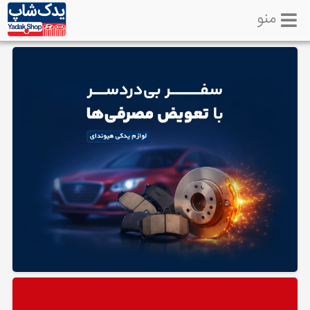
منو
خانه
تماس
با
ما
لوازم
یدکی