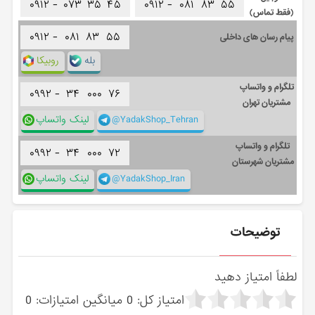
۰۹۱۲ -
۰۷۳
۳۵
۴۵
۰۹۱۲ -
۰۸۱
۸۳
۵۵
(فقط تماس)
۰۹۱۲ -
۰۸۱
۸۳
۵۵
پیام رسان های داخلی
بله
روبیکا
تلگرام و واتساپ
۰۹۹۲ -
۳۴
۰۰۰
۷۶
مشتریان تهران
@YadakShop_Tehran
لینک واتساپ
تلگرام و واتساپ
۰۹۹۲ -
۳۴
۰۰۰
۷۲
مشتریان شهرستان
@YadakShop_Iran
لینک واتساپ
توضیحات
لطفاً امتیاز دهید
امتیاز کل:
0
میانگین امتیازات:
0