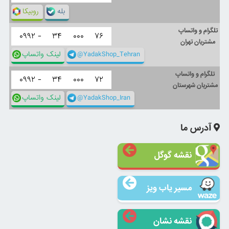
بله
روبیکا
تلگرام و واتساپ
۰۹۹۲ -
۳۴
۰۰۰
۷۶
مشتریان تهران
@YadakShop_Tehran
لینک واتساپ
تلگرام و واتساپ
۰۹۹۲ -
۳۴
۰۰۰
۷۲
مشتریان شهرستان
@YadakShop_Iran
لینک واتساپ
آدرس ما
نقشه گوگل
مسیر یاب ویز
نقشه نشان