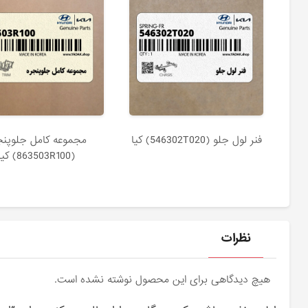
فنر لول جلو (546302T020) کیا
مجموعه كامل جلوپنج
(863503R100) کیا
نظرات
هیچ دیدگاهی برای این محصول نوشته نشده است.