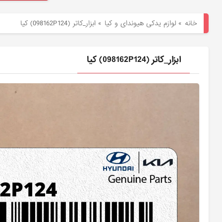
هیوندای
خانه
»
لوازم یدکی هیوندای و کیا
»
ابزار_كاتر (098162P124) کیا
لوازم
یدکی
ابزار_كاتر (098162P124) کیا
کیا
بلاگ