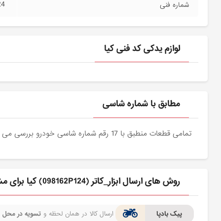
24
شماره فنی
لوازم یدکی کد فنی کیا
مطابق با شماره شاسی
تمامی قطعات منطبق با 17 رقم شماره شاسی خودرو بررسی می شوند و دقیقا نمونه اصلی آن برای مشتریان عزیز ارسال می شود.
روش های ارسال ابزار_كاتر (098162P124) کیا برای مشتری
پیک بادپا
ارسال کالا در همان لحظه و
تسویه در محل
ف