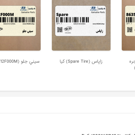
ره
زاپاس (Spare Tire) کیا
سيني جلو (641012F000M) کیا