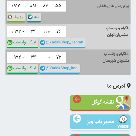
۰۹۱۲ -
۰۸۱
۸۳
۵۵
پیام رسان های داخلی
بله
روبیکا
تلگرام و واتساپ
۰۹۹۲ -
۳۴
۰۰۰
۷۶
مشتریان تهران
@YadakShop_Tehran
لینک واتساپ
تلگرام و واتساپ
۰۹۹۲ -
۳۴
۰۰۰
۷۲
مشتریان شهرستان
@YadakShop_Iran
لینک واتساپ
آدرس ما
نقشه گوگل
مسیر یاب ویز