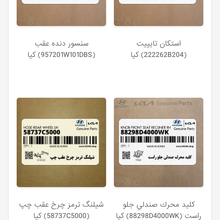
استكان تايپيت
سنسور دنده عقب
(222262B204) کیا
(957201W101DBS) کیا
كليد محرك صندلي جلو
شيلنگ ترمز چرخ عقب چپ
راست (88298D4000WK) کیا
(58737C5000) کیا