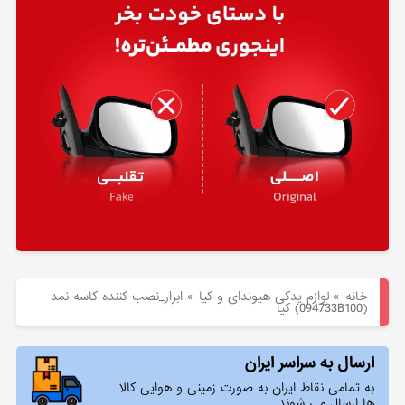
هیوندای
لوازم
یدکی
کیا
بلاگ
خانه
»
لوازم یدکی هیوندای و کیا
»
ابزار_نصب كننده كاسه نمد
(094733B100) کیا
ارسال به سراسر ایران
به تمامی نقاط ایران به صورت زمینی و هوایی کالا
ها ارسال می شوند