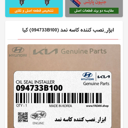
ابزار_نصب كننده كاسه نمد (094733B100) کیا