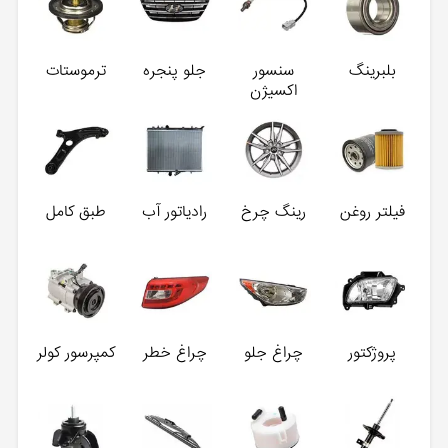
بلبرینگ
سنسور
جلو پنجره
ترموستات
اکسیژن
فیلتر روغن
رینگ چرخ
رادیاتور آب
طبق کامل
پروژکتور
چراغ جلو
چراغ خطر
کمپرسور کولر