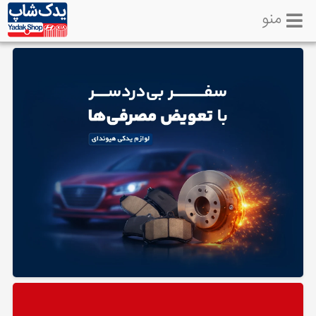
منو
خانه
تماس
با
ما
لوازم
یدکی