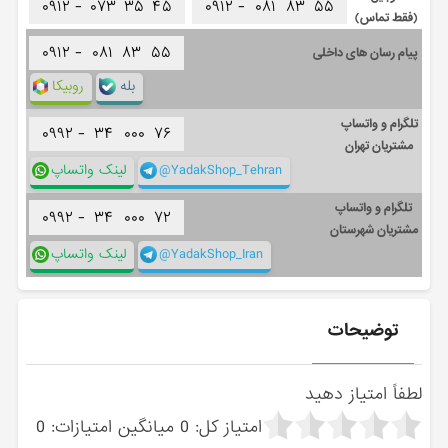
۰۹۱۲ -
۰۷۳
۳۵
۴۵
۰۹۱۲ -
۰۸۱
۸۳
۵۵
(فقط تماس)
۰۹۱۲ -
۰۸۱
۸۳
۵۵
پیام رسان های داخلی
بله
روبیکا
تلگرام و واتساپ
۰۹۹۲ -
۳۴
۰۰۰
۷۶
مشتریان تهران
@YadakShop_Tehran
لینک واتساپ
تلگرام و واتساپ
۰۹۹۲ -
۳۴
۰۰۰
۷۲
مشتریان شهرستان
@YadakShop_Iran
لینک واتساپ
توضیحات
لطفاً امتیاز دهید
امتیاز کل:
0
میانگین امتیازات:
0