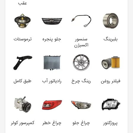
عقب
بلبرینگ
سنسور
جلو پنجره
ترموستات
اکسیژن
فیلتر روغن
رینگ چرخ
رادیاتور آب
طبق کامل
پروژکتور
چراغ جلو
چراغ خطر
کمپرسور کولر