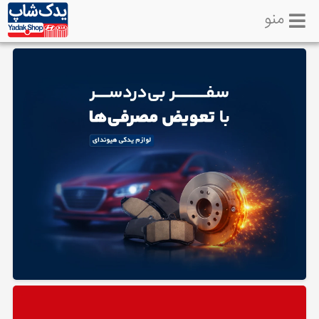
منو
خانه
تماس
با
ما
لوازم
یدکی