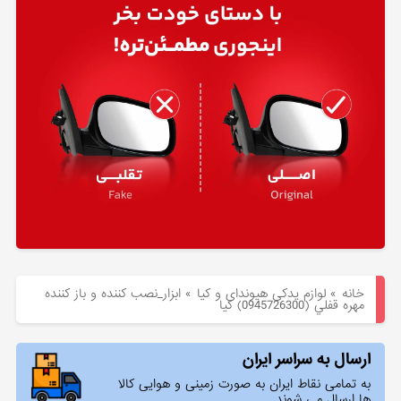
هیوندای
لوازم
یدکی
کیا
بلاگ
خانه
»
لوازم یدکی هیوندای و کیا
»
ابزار_نصب كننده و باز كننده
مهره قفلي (0945726300) کیا
ارسال به سراسر ایران
به تمامی نقاط ایران به صورت زمینی و هوایی کالا
ها ارسال می شوند