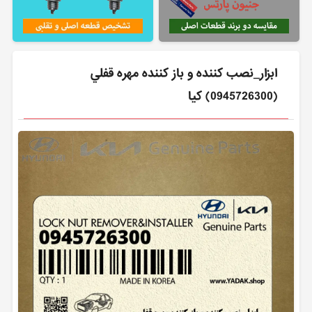
ابزار_نصب كننده و باز كننده مهره قفلي
(0945726300) کیا