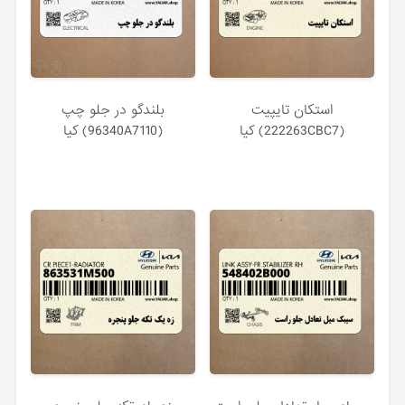
استكان تايپيت
بلندگو در جلو چپ
(222263CBC7) کیا
(96340A7110) کیا