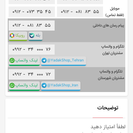
موبایل
۰۹۱۲ -
۰۷۳
۳۵
۴۵
۰۹۱۲ -
۰۸۱
۸۳
۵۵
(فقط تماس)
۰۹۱۲ -
۰۸۱
۸۳
۵۵
پیام رسان های داخلی
بله
روبیکا
تلگرام و واتساپ
۰۹۹۲ -
۳۴
۰۰۰
۷۶
مشتریان تهران
@YadakShop_Tehran
لینک واتساپ
تلگرام و واتساپ
۰۹۹۲ -
۳۴
۰۰۰
۷۲
مشتریان شهرستان
@YadakShop_Iran
لینک واتساپ
توضیحات
لطفاً امتیاز دهید