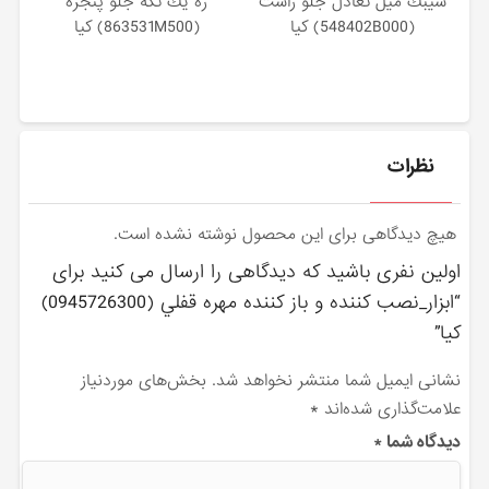
سيبك ميل تعادل جلو راست
زه يك تكه جلو پنجره
(548402B000) کیا
(863531M500) کیا
نظرات
هیچ دیدگاهی برای این محصول نوشته نشده است.
اولین نفری باشید که دیدگاهی را ارسال می کنید برای
“ابزار_نصب كننده و باز كننده مهره قفلي (0945726300)
کیا”
نشانی ایمیل شما منتشر نخواهد شد.
بخش‌های موردنیاز
علامت‌گذاری شده‌اند
*
دیدگاه شما
*